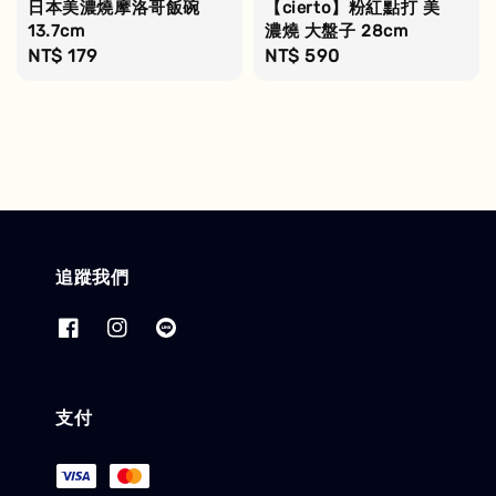
日本美濃燒摩洛哥飯碗
【cierto】粉紅點打 美
13.7cm
濃燒 大盤子 28cm
Regular
NT$ 179
Regular
NT$ 590
price
price
追蹤我們
支付