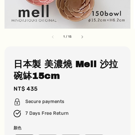
1
/
15
日本製 美濃燒 Mell 沙拉
碗缽15cm
Regular
NT$ 435
price
Secure payments
7 Days Free Return
顏色