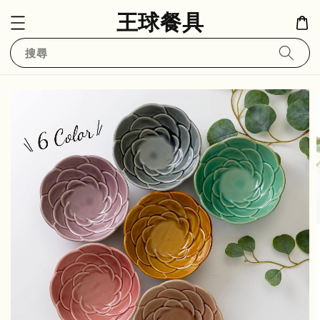
王球餐具
搜尋