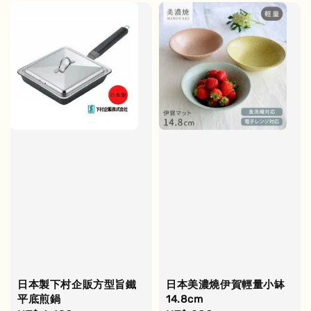
日本製下村企販方型旨鐵
日本美濃燒伊賀輕量小缽
平底煎鍋
14.8cm