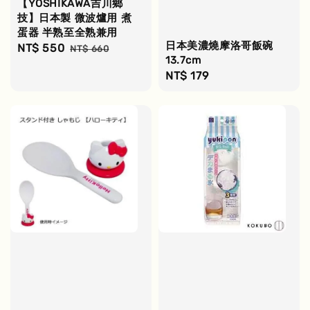
【YOSHIKAWA吉川鄉
技】日本製 微波爐用 煮
蛋器 半熟至全熟兼用
日本美濃燒摩洛哥飯碗
Sale
NT$ 550
Regular
NT$ 660
13.7cm
price
price
Regular
NT$ 179
price