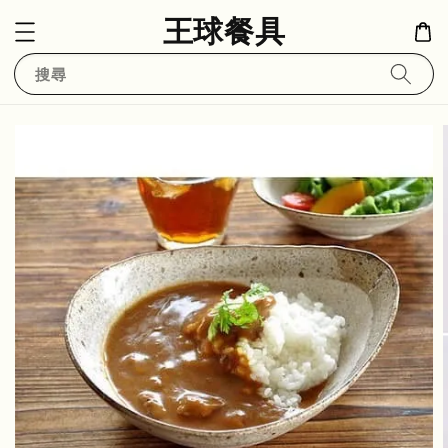
王球餐具
搜尋