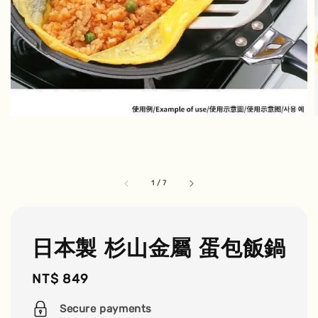
1
/
7
日本製 杉山金屬 蛋包飯鍋
Regular
NT$ 849
price
Secure payments