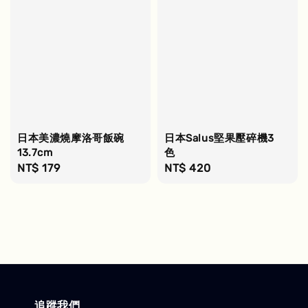
日本美濃燒摩洛哥飯碗
日本Salus堅果壓碎機3
13.7cm
色
Regular
NT$ 179
Regular
NT$ 420
price
price
追蹤我們