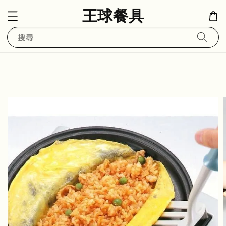
王球餐具
搜尋