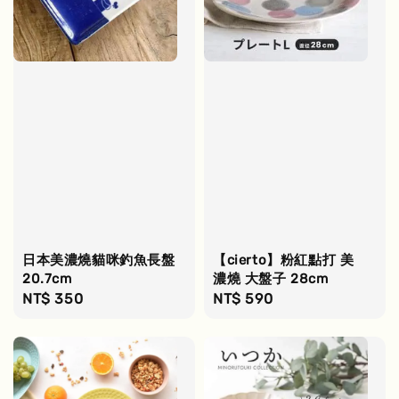
日本美濃燒貓咪釣魚長盤
【cierto】粉紅點打 美
20.7cm
濃燒 大盤子 28cm
Regular
NT$ 350
Regular
NT$ 590
price
price