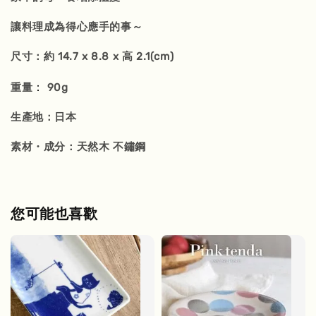
讓料理成為得心應手的事～
尺寸：約 14.7 x 8.8 x 高 2.1(cm)
：
重量
90g
生產地：日本
素材・成分：天然木 不鏽鋼
您可能也喜歡