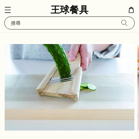
王球餐具
搜尋