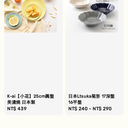
K-ai【小花】25cm圓盤
日本Ltsuka菊形 17深盤
美濃燒 日本製
16平盤
Regular
NT$ 439
Regular
NT$ 240
-
NT$ 290
price
price