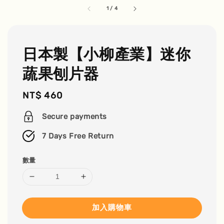
1
/
4
日本製【小柳產業】迷你
蔬果刨片器
Regular
NT$ 460
price
Secure payments
7 Days Free Return
數量
加入購物車