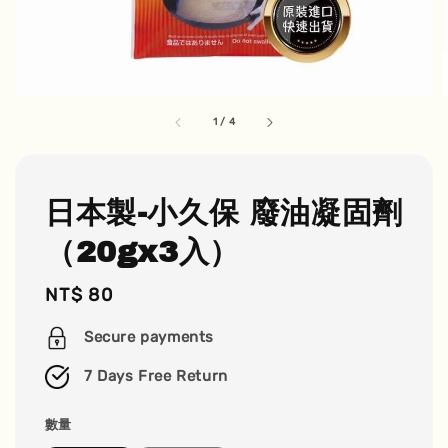
1
/
4
日本製-小久保 廢油凝固劑
（20gx3入）
Regular
NT$ 80
price
Secure payments
7 Days Free Return
數量