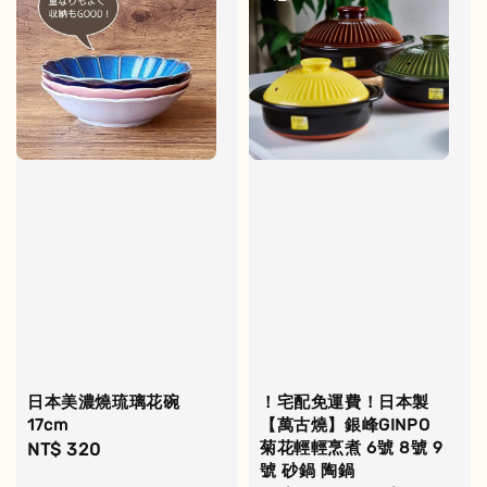
日本美濃燒琉璃花碗
！宅配免運費！日本製
17cm
【萬古燒】銀峰GINPO
菊花輕輕烹煮 6號 8號 9
Regular
NT$ 320
號 砂鍋 陶鍋
price