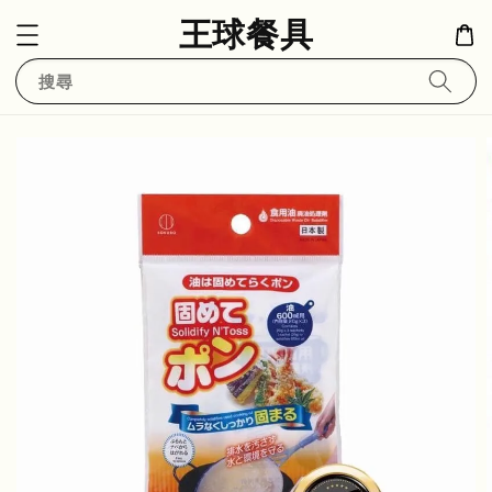
王球餐具
搜尋