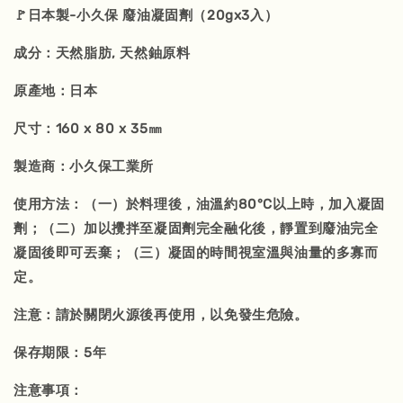
🚩日本製-小久保 廢油凝固劑（20gx3入）
成分：天然脂肪, 天然鈾原料
原產地：日本
尺寸：160 x 80 x 35㎜
製造商：小久保工業所
使用方法：（一）於料理後，油溫約80°C以上時，加入凝固
劑；（二）加以攪拌至凝固劑完全融化後，靜置到廢油完全
凝固後即可丟棄；（三）凝固的時間視室溫與油量的多寡而
定。
注意：請於關閉火源後再使用，以免發生危險。
保存期限：5年
注意事項：