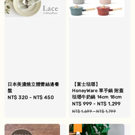
日本美濃燒立體蕾絲邊餐
【富士琺瑯】
盤
HoneyWare 單手鍋 附蓋
琺瑯牛奶鍋 14cm 18cm
Regular
NT$ 320
-
NT$ 450
Sale
NT$ 999
-
NT$ 1,299
Regu
price
price
pric
NT$ 1,699
-
NT$ 1,799
優惠