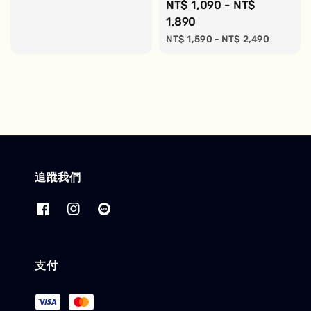
Sale
NT$ 1,090
-
NT$
price
1,890
Regular
NT$ 1,590
-
NT$ 2,490
price
追蹤我們
支付