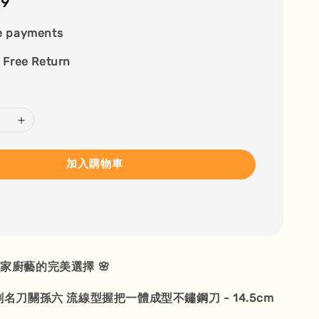
99
e payments
 Free Return
加入購物車
 居家廚藝的完美選擇 🌸
 匠創名刀關孫六 流線型握把一體成型不鏽鋼刀 - 14.5cm