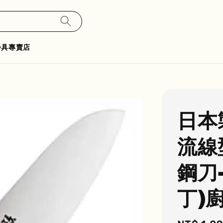
餐具專賣店
日本
流線
鋼刀
丁)