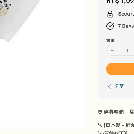
Regular
NT$ 1,0
price
Secur
7 Days
數量
分享
🌸 經典暢銷 -
🔪 [日本製 -
(小三德包丁)]