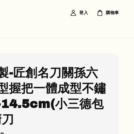
登入
購物車
製-匠創名刀關孫六
型握把一體成型不鏽
-14.5cm(小三德包
廚刀