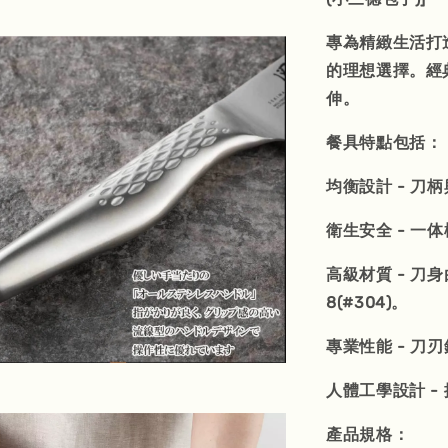
專為精緻生活打
的理想選擇。經
伸。
餐具特點包括：
均衡設計 - 
衛生安全 - 
高級材質 - 刀
8(#304)。
專業性能 - 
人體工學設計 
產品規格：