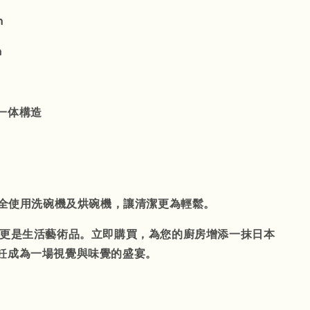
m
m
一体構造
可安全使用洗碗機及烘碗機，讓清潔更為輕鬆。
具，更是生活藝術品。立即購買，為您的廚房增添一抹日本
飪成為一場視覺與味覺的盛宴。