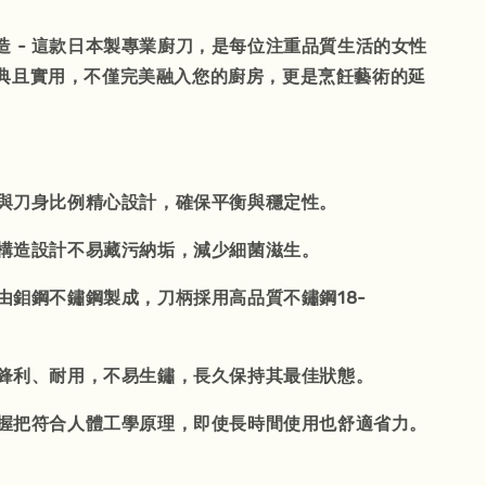
造 - 這款日本製專業廚刀，是每位注重品質生活的女性
典且實用，不僅完美融入您的廚房，更是烹飪藝術的延
刀柄與刀身比例精心設計，確保平衡與穩定性。
一体構造設計不易藏污納垢，減少細菌滋生。
身由鉬鋼不鏽鋼製成，刀柄採用高品質不鏽鋼18-
刀刃鋒利、耐用，不易生鏽，長久保持其最佳狀態。
- 握把符合人體工學原理，即使長時間使用也舒適省力。