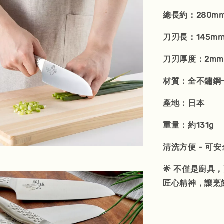
總長約：280m
刀刃長：145m
刀刃厚度：2mm
材質：全不鏽鋼
產地：日本
重量：約131g
清洗方便 - 
🌟 不僅是廚
匠心精神，讓烹