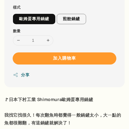
樣式
歐姆蛋專用鍋鏟
煎餃鍋鏟
數量
加入購物車
分享
🚩日本下村工業 Shimomura歐姆蛋專用鍋鏟
我找它找很久！每次翻魚時都覺得ㄧ般鍋鏟太小，大ㄧ點的
魚都很難翻，有這鍋鏟就解決了！