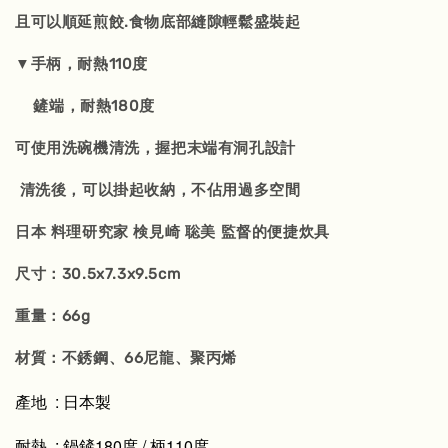
且可以順延煎餃.食物底部縫隙輕鬆盛裝起
▼手柄，耐熱110度
鏟端，耐熱180度
可使用洗碗機清洗，握把末端有洞孔設計
清洗後，可以掛起收納，不佔用過多空間
日本 料理研究家 検見崎 聡美 監督的便捷炊具
尺寸：30.5x7.3x9.5cm
重量：66g
材質：不銹鋼、66尼龍、聚丙烯
產地 : 日本製
耐熱 : 鍋鏟180度 / 柄110度