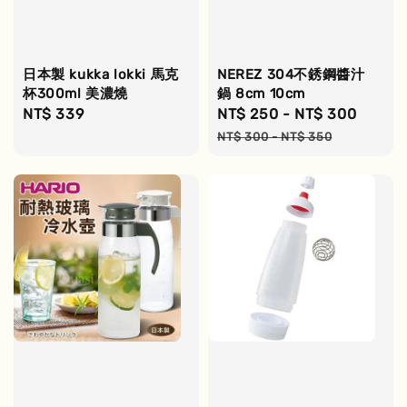
日本製 kukka lokki 馬克
NEREZ 304不銹鋼醬汁
杯300ml 美濃燒
鍋 8cm 10cm
Regular
NT$ 339
Sale
NT$ 250
-
NT$ 300
Regul
price
price
price
NT$ 300
-
NT$ 350