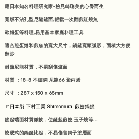
應日本知名料理研究家-檢見崎聰美的心聲而生
寬版不沾孔型尼龍鏟面,輕鬆一次翻煎紅燒魚
歐姆蛋等料理,易用基本家庭料理工具
適合煎蛋捲和煎魚的寬大尺寸，鍋鏟寬頭弧形，面積大方便
翻炒
耐熱尼龍材質，不易刮傷爐面
材質 ：18-8 不鏽鋼 尼龍66 聚丙烯
尺寸 ：287 x 150 x 65mm
🚩日本製 下村工業 Shimomura 煎餃鍋鏟
鏟起端面材質微軟，使鏟起煎餃.玉子燒等...
較硬式的鍋鏟比起，不易傷害鍋子塗層面