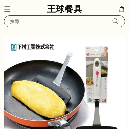
王球餐具
搜尋