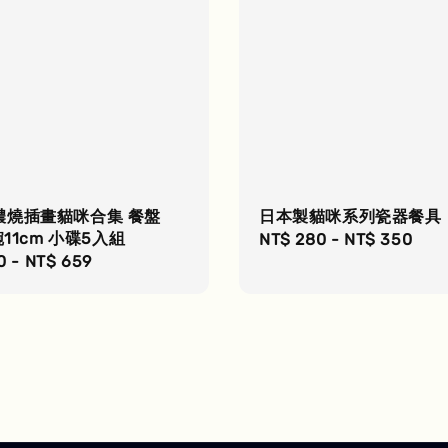
濃燒插畫貓咪合集 餐盤
日本製貓咪系列瓷器餐具
碗11cm 小碟5入組
Regular
NT$ 280
-
NT$ 350
r
0
-
NT$ 659
price