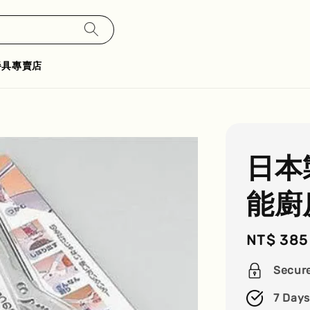
餐具專賣店
日本
能廚
Regular
NT$ 385
price
Secur
7 Days