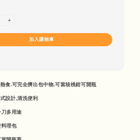
加入購物車
取熱食.可完全擠出包中物.可當核桃鉗可開瓶
式設計,清洗便利
一刀多用途
燙料理包
可當開瓶蓋