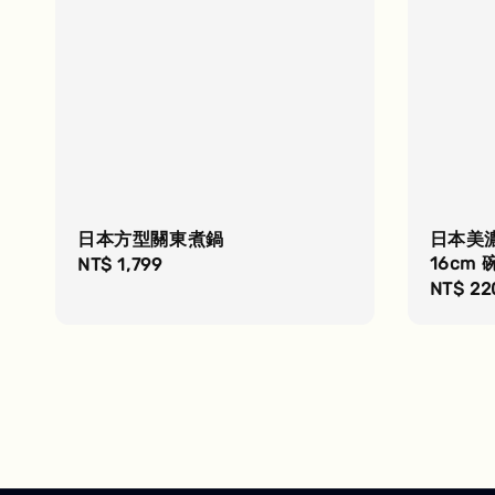
日本方型關東煮鍋
日本美
16cm 
Regular
NT$ 1,799
Regula
NT$ 22
price
price