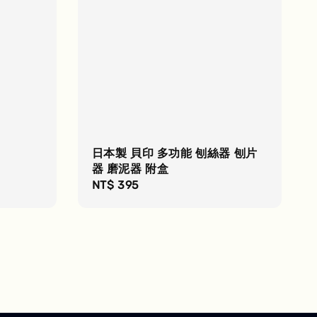
日本製 貝印 多功能 刨絲器 刨片
器 磨泥器 附盒
Regular
NT$ 395
price