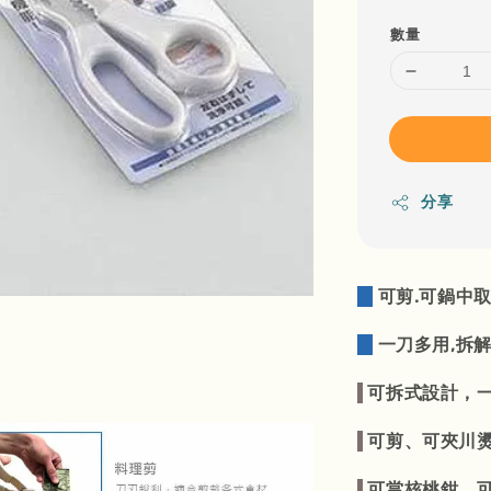
數量
分享
可剪.可鍋中
一刀多用,拆解
可拆式設計，
可剪、可夾川
可當核桃鉗、