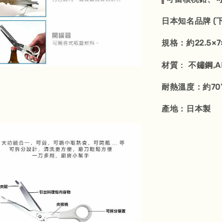
日本知名品牌 (
規格：約22.5×7
：
材質
不鏽鋼,A
耐熱溫度：約70
產地：日本製