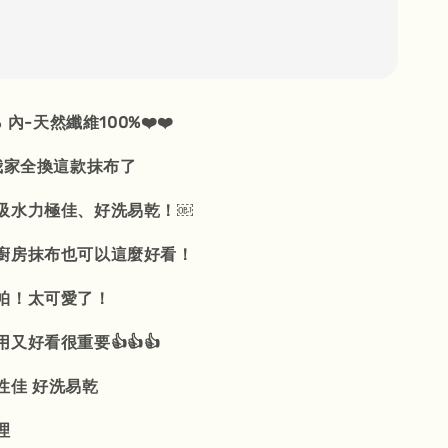
％ 內-天然纖維100%❤️❤️
我家全換這款抹布了
吸水力極佳、好洗易乾！￼
廚房抹布也可以這麼好看！
帕！太可愛了！
又好看很重要👍👍👍
性佳 好洗易乾
理