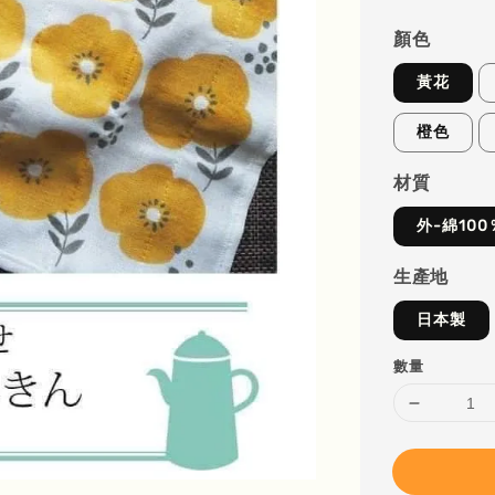
顏色
黃花
橙色
材質
外-綿100
生產地
日本製
數量