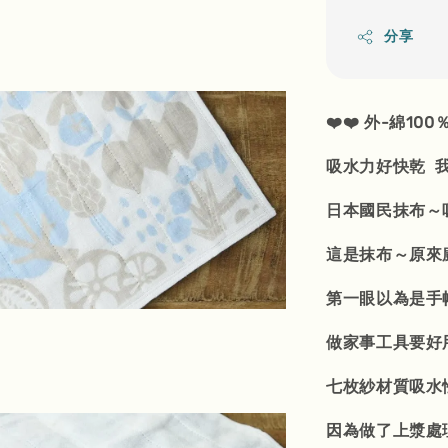
分享
❤️❤️ 外-綿100
吸水力好快乾 
日本國民抹布～
這是抹布～原來
第一眼以為是手
做家事工具要好用
七枚紗材質吸水
因為做了上漿處