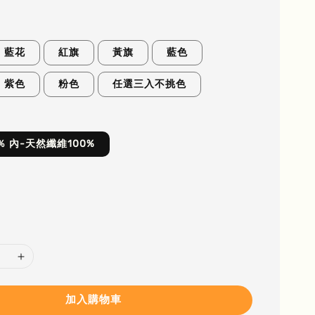
藍花
紅旗
黃旗
藍色
紫色
粉色
任選三入不挑色
％ 內-天然纖維100%
加入購物車