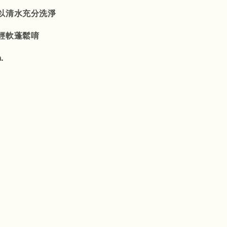
以清水充分洗淨
輕軟蓬鬆唷
.