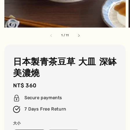
1
/
11
日本製青茶豆草 大皿 深缽
美濃燒
Regular
NT$ 360
price
Secure payments
7 Days Free Return
大小