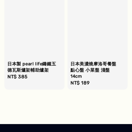
日本製 pearl life鑄鐵五
日本美濃燒摩洛哥餐盤
德瓦斯爐架輔助爐架
點心盤 小菜盤 淺盤
14cm
Regular
NT$ 385
Regular
NT$ 189
price
price