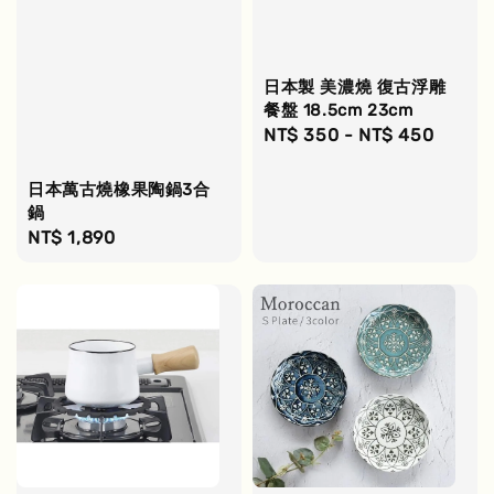
日本製 美濃燒 復古浮雕
餐盤 18.5cm 23cm
Regular
NT$ 350
-
NT$ 450
price
日本萬古燒橡果陶鍋3合
鍋
Regular
NT$ 1,890
price