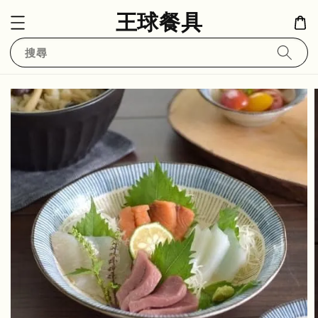
王球餐具
搜尋