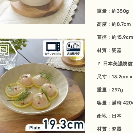
重量：約350g
高度：約8.7cm
直徑：約15.9c
材質：瓷器
🚩
日本美濃燒復古
尺寸：13.2cm x 
重量：297g
容量：滿時 420
產地：日本
材質：瓷器