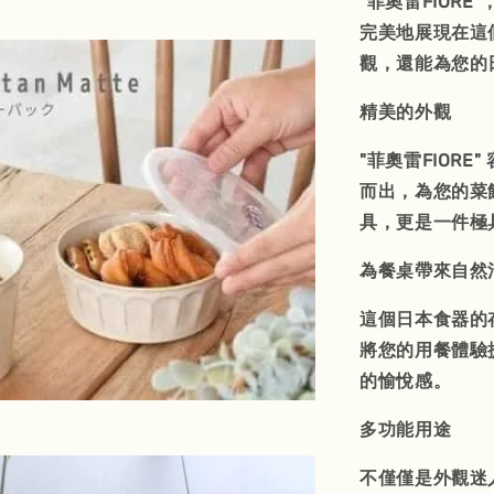
"菲奧雷FIOR
完美地展現在這
觀，還能為您的
精美的外觀
"菲奧雷FIOR
而出，為您的菜
具，更是一件極
為餐桌帶來自然
這個日本食器的
將您的用餐體驗
的愉悅感。
多功能用途
不僅僅是外觀迷