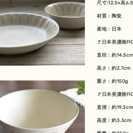
尺寸:12.5×高6.
材質：陶瓷
產地：日本
🚩日本美濃燒FI
直径：約14.5c
高さ：約2.7cm
重さ：約150g
🚩日本美濃燒FI
直徑：約19.3c
高度：約3.3cm