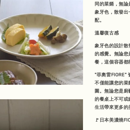
同的菜餚，無論
象牙色，散發出
配。
溫馨復古感
象牙色的設計散
的感覺。無論您
餐，這個容器都
"菲奧雷FIOR
不僅能讓您的菜
圍。無論您是廚
的餐桌上不可或缺
生活帶來更多的
🚩日本美濃燒FI