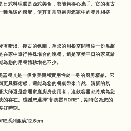
是日式料理還是西式美食，都能夠得心應手。它的復古
一種溫暖的感覺，使其非常容易與您家中的餐具相搭
發著暗淡、復古的氛圍，為您的用餐空間增添一份溫馨
是在家中舉行特殊場合的晚餐，還是享受平日的家庭聚
能為您的用餐體驗增色不少。
E" 瓷器餐具是一個集美觀和實用性於一身的廚房精品。它
餚更具藝術感，還能為您的餐桌帶來自然、清新的氛
藝大師還是普通家庭廚房使用者，這款容器都將成為您
的存在。感謝您選擇"菲奧雷FIORE"，期待它為您的
美好時刻。
ORE系列飯碗12.5cm