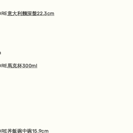
ORE
意大利麵深盤22.3cm
m
ORE
馬克杯300ml
ORE丼飯碗
中碗15.9cm