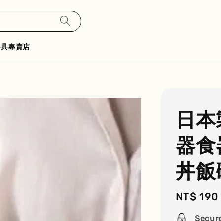
餐具專賣店
日本
器食
丼飯
Regular
NT$ 190
price
Secur