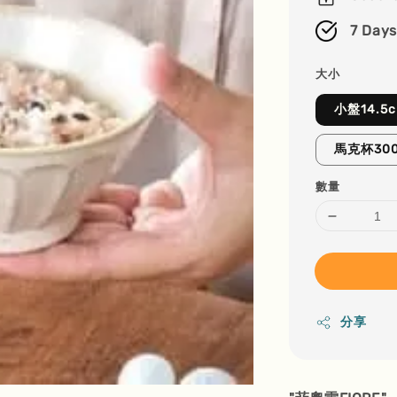
7 Days
大小
小盤14.5
馬克杯300
數量
分享