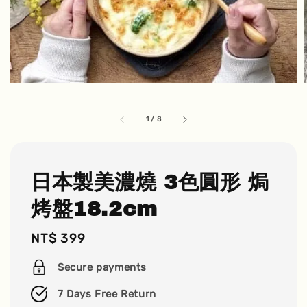
1
/
8
日本製美濃燒 3色圓形 焗
烤盤18.2cm
Regular
NT$ 399
price
Secure payments
7 Days Free Return