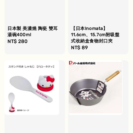
日本製 美濃燒 陶瓷 雙耳
【日本Inomata】
湯碗400ml
11.6cm、15.7cm附吸盤
式收納盒食物封口夾
Regular
NT$ 280
Regular
NT$ 89
price
price