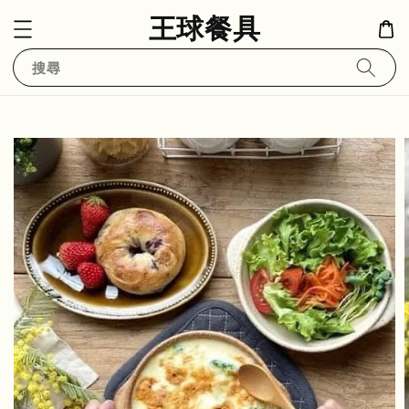
王球餐具
搜尋