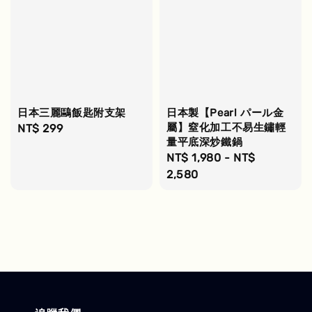
日本三麗鷗飯匙附支架
日本製【Pearl パール金
屬】窒化加工不易生鏽輕
Regular
NT$ 299
量平底深炒鐵鍋
price
Regular
NT$ 1,980
-
NT$
price
2,580