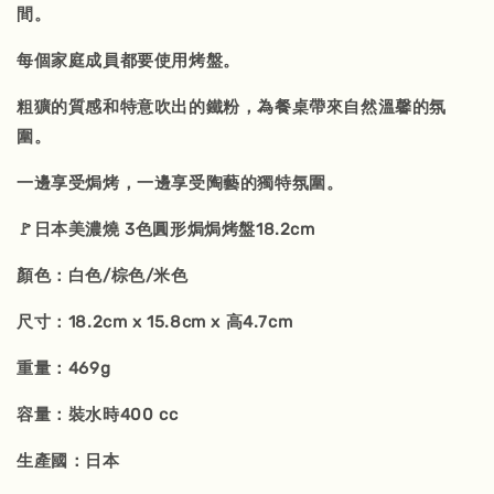
間。
每個家庭成員都要使用烤盤。
粗獷的質感和特意吹出的鐵粉，為餐桌帶來自然溫馨的氛
圍。
一邊享受焗烤，一邊享受陶藝的獨特氛圍。
🚩日本美濃燒 3色圓形焗焗烤盤18.2cm
顏色：白色/棕色/米色
尺寸：18.2cm x 15.8cm x 高4.7cm
重量：469g
容量：裝水時400 cc
生產國：日本