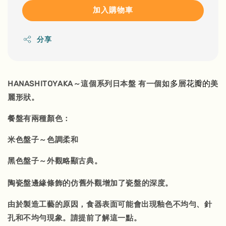
加入購物車
分享
多層花瓣的
HANASHITOYAKA～這個系列日本盤 有一個如
美
麗形狀。
餐盤有兩種顏色：
米色盤子～色調柔和
黑色盤子～外觀略顯古典。
的
陶瓷盤邊緣條飾
仿舊外觀增加了瓷盤的深度。
由於製造工藝的原因，食器表面可能會出現釉色不均勻、針
孔和不均勻現象。請提前了解這一點。