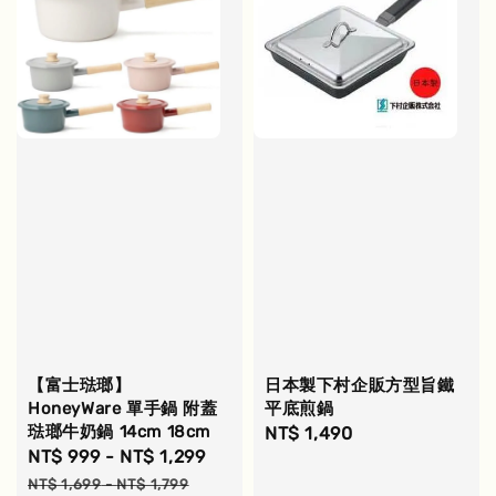
【富士琺瑯】
日本製下村企販方型旨鐵
HoneyWare 單手鍋 附蓋
平底煎鍋
琺瑯牛奶鍋 14cm 18cm
Regular
NT$ 1,490
Sale
NT$ 999
-
NT$ 1,299
Regular
price
price
price
NT$ 1,699
-
NT$ 1,799