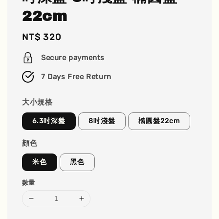
22cm
Regular
NT$ 320
price
Secure payments
7 Days Free Return
大小規格
6.3吋深盤
8吋淺盤
橢圓盤22cm
顔色
米色
黑色
數量