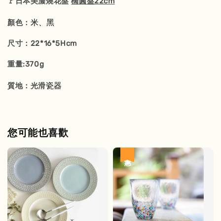
🚩日本美濃燒花盤
橢圓盤22cm
米、黑
顏色：
尺寸：22*16*5Hcm
重量:370g
瓷器
質地：光滑
您可能也喜歡
優惠