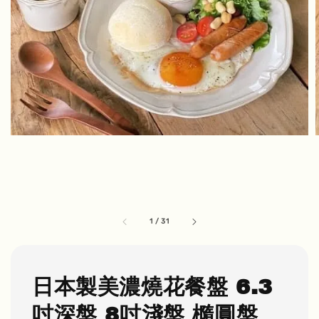
1
/
31
日本製美濃燒花餐盤 6.3
吋深盤 8吋淺盤 橢圓盤