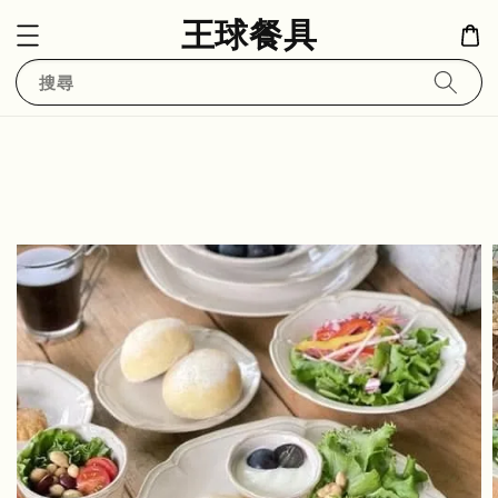
王球餐具
搜尋