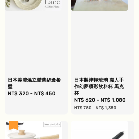
日本美濃燒立體蕾絲邊餐
日本製津輕琉璃 職人手
盤
作幻夢繽彩飲料杯 馬克
杯
Regular
NT$ 320
-
NT$ 450
Sale
NT$ 620
-
NT$ 1,080
Regu
price
price
pric
NT$ 780
-
NT$ 1,350
優惠