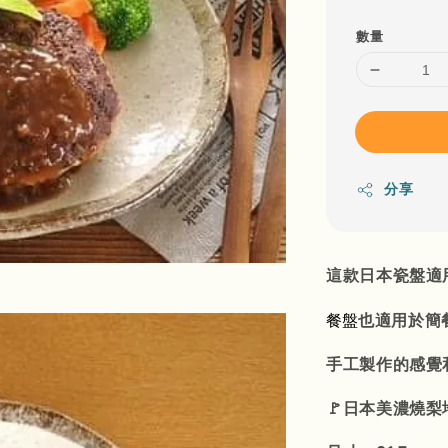
數量
分享
這款日本瓷盤適
餐盤
也適用於簡
手工製作的感覺
🚩日本美濃燒梨地