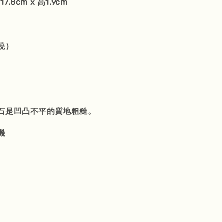
17.8cm x 高1.9cm
濃燒）
石是凹凸不平的質地粗糙。
機