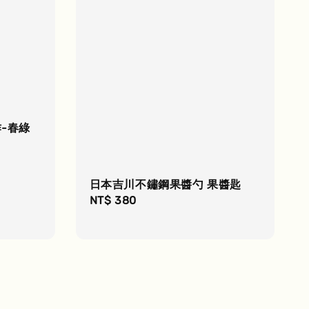
-春綠
日本吉川不鏽鋼果醬勺 果醬匙
Regular
NT$ 380
price