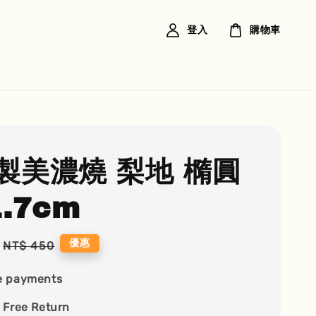
登入
購物車
製美濃燒 梨地 橢圓
.7cm
Regular
優惠
NT$ 450
price
e payments
 Free Return