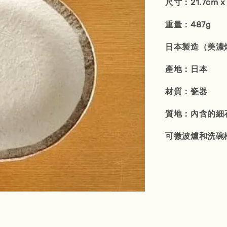
尺寸：21.7cm x 
重量：487g
日本製造（美
產地：日本
材質：瓷器
質地：內含的細
可微波爐和洗碗