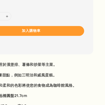
加入購物車
用於漢堡排、薯條和炒菜等主菜。
餐甜點，例如三明治和戚風蛋糕。
和柔和的色彩將使您的食物成為咖啡館風格。
橢圓盤21.7cm