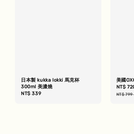
日本製 kukka lokki 馬克杯
美國OX
300ml 美濃燒
Sale
NT$ 72
Regular
NT$ 339
price
NT$ 799
price