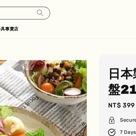
餐具專賣店
日本
盤21
Sale
NT$ 399
price
Secur
7 Days