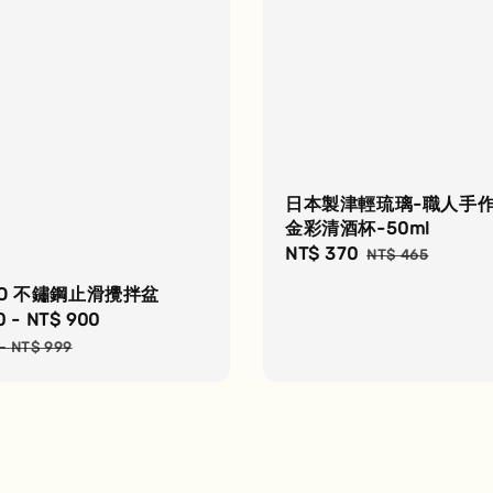
日本製津輕琉璃-職人手作
金彩清酒杯-50ml
Sale
NT$ 370
Regular
NT$ 465
price
price
O 不鏽鋼止滑攪拌盆
0
-
NT$ 900
Regular
price
-
NT$ 999