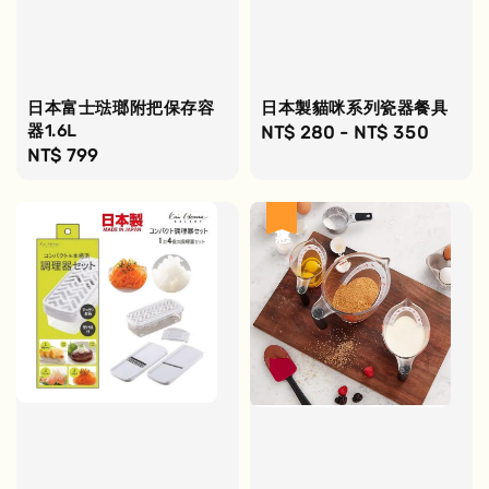
日本富士琺瑯附把保存容
日本製貓咪系列瓷器餐具
器1.6L
Regular
NT$ 280
-
NT$ 350
Regular
NT$ 799
price
price
優惠