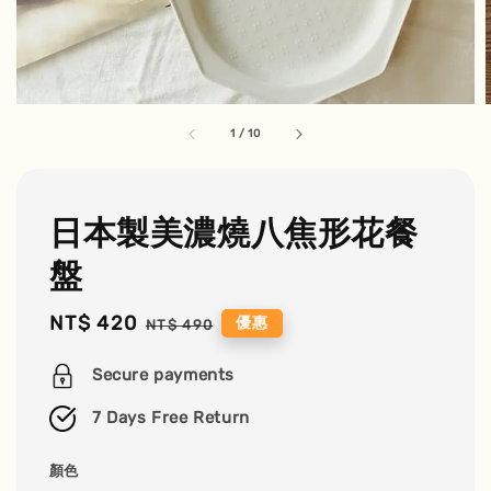
1
/
10
日本製美濃燒八焦形花餐
盤
Sale
NT$ 420
Regular
優惠
NT$ 490
price
price
Secure payments
7 Days Free Return
顏色