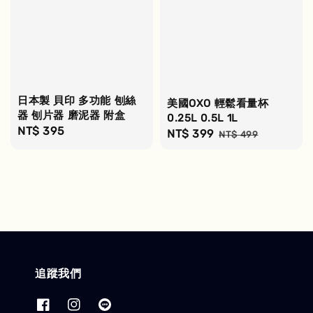
日本製 貝印 多功能 刨絲
美國OXO 輕鬆看量杯
器 刨片器 磨泥器 附盒
0.25L 0.5L 1L
Regular
NT$ 395
Sale
NT$ 399
Regular
NT$ 499
price
price
price
追蹤我們