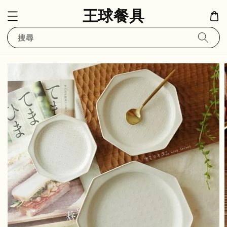
王球餐具
搜尋