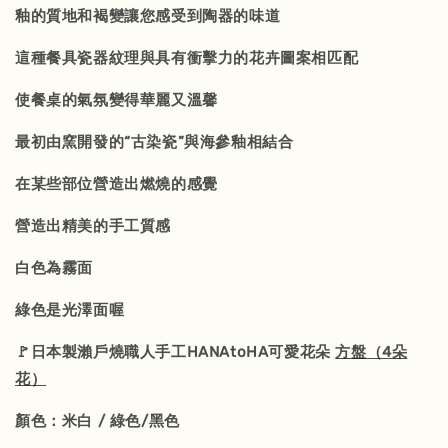
釉的質地和褐變讓您感受到陶器的味道
這種餐具瓷器紋理與具有衝擊力的花卉圖案相匹配
使餐桌的氣氛變得華麗又溫馨
最初由窯開發的“古染瓷”與海參釉相結合
在某些部位營造出燃燒的感覺
營造出精美的手工質感
白色為霧面
綠色是光澤面喔
🚩日本製瀨戶燒職人手工HANAtoHA可愛花朵
方盤（4朵
花）
顏色：米白 / 綠色/黑色