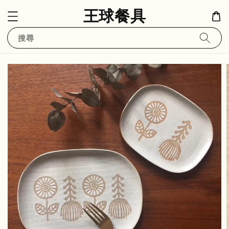
王球餐具
搜尋