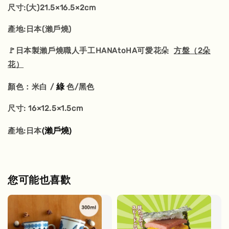
尺寸:(大)21.5×16.5×2cm
產地:日本(瀨戶燒)
🚩日本製瀨戶燒職人手工HANAtoHA可愛花朵
方盤（2朵
花）
綠
顏色：米白 /
色/黑色
尺寸: 16×12.5×1.5cm
(瀨戶燒)
產地:日本
您可能也喜歡