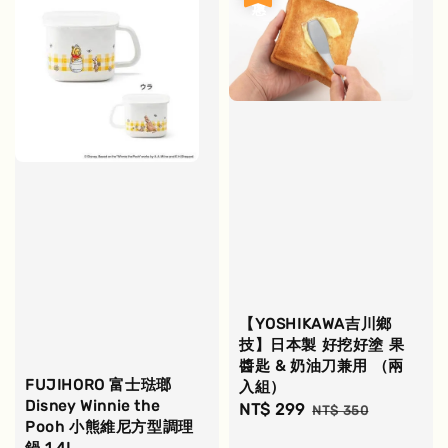
【YOSHIKAWA吉川鄉
技】日本製 好挖好塗 果
醬匙 & 奶油刀兼用 （兩
FUJIHORO 富士琺瑯
入組）
Disney Winnie the
Sale
NT$ 299
Regular
NT$ 350
Pooh 小熊維尼方型調理
price
price