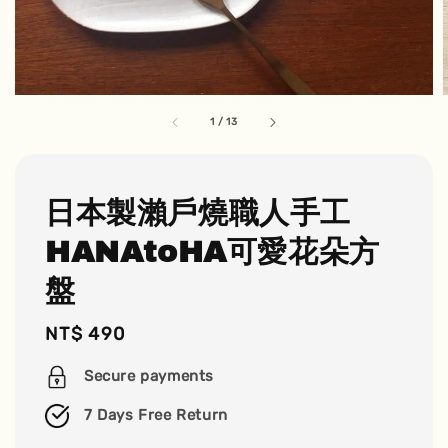
1
/
13
日本製瀨戶燒職人手工
HANAtoHA可愛花朵方
盤
Regular
NT$ 490
price
Secure payments
7 Days Free Return