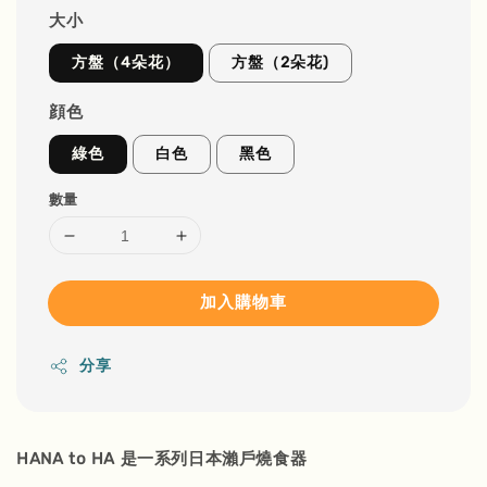
大小
方盤（4朵花）
方盤（2朵花)
顔色
綠色
白色
黑色
數量
加入購物車
分享
HANA to HA 是一系列日本瀨戶燒食器