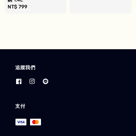
鍋 1.4L
Regular
NT$ 799
price
追蹤我們
支付