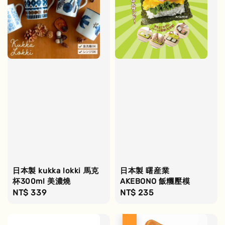
日本製 kukka lokki 馬克
日本製 曙産業
杯300ml 美濃燒
AKEBONO 飯糰壓模
Regular
NT$ 339
Regular
NT$ 235
price
price
優惠