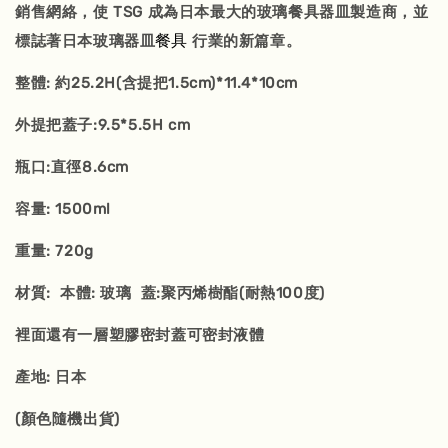
銷售網絡，使 TSG 成為日本最大的玻璃餐具器皿製造商，並
餐具
標誌著日本玻璃器皿
行業的新篇章。
整體: 約25.2H(含提把1.5cm)*11.4*10cm
外提把蓋子:9.5*5.5H cm
瓶口:直徑8.6cm
容量: 1500ml
重量: 720g
材質: 本體: 玻璃 蓋:聚丙烯樹酯(耐熱100度)
裡面還有一層塑膠密封蓋可密封液體
產地: 日本
(顏色隨機出貨)