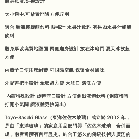
瓶身弧度,好握設計
大小適中,可放置門邊方便取用
適合 醃漬檸檬醋飲料 酸梅汁 水果汁飲料 有果肉水果汁或醋
飲料
瓶身厚玻璃質地堅固 兩側扁身設計 放在冰箱門 夏天冰飲超
方便
內蓋子口使用密封蓋 可阻隔空氣 保留食材風味
外提蓋把手設計 拿取超方便 大瓶口 清洗方便
內蓋特殊設計 旋轉壺口設計 方便倒出液體飲料 (倒液體時
打開小氣閥 讓液體更快流出)
Toyo-Sasaki Glass（東洋佐佐木玻璃）成立於 2002 年，
是由「東洋玻璃」的家庭用品部門與「佐佐木玻璃」合併而
成，兩者皆擁有百年歷史。結合了悠久的傳統技術與廣泛的