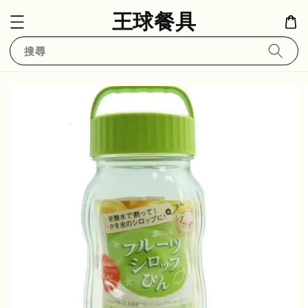
王球餐具
搜尋