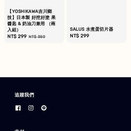
【YOSHIKAWA吉川鄉
技】日本製 好挖好塗 果
醬匙 & 奶油刀兼用 （兩
SALUS 水煮蛋切片器
入組）
Regular
NT$ 299
Sale
NT$ 299
Regular
NT$ 350
price
price
price
追蹤我們