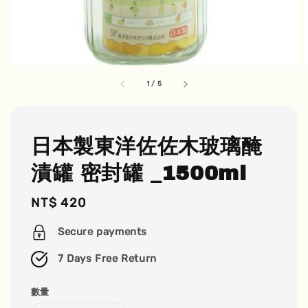
1
/
5
日本製東洋佐佐木玻璃醃
漬罐 密封罐 _1500ml
Regular
NT$ 420
price
Secure payments
7 Days Free Return
數量