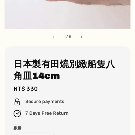
1
/
5
日本製有田燒別緻船隻八
角皿14cm
Regular
NT$ 330
price
Secure payments
7 Days Free Return
數量