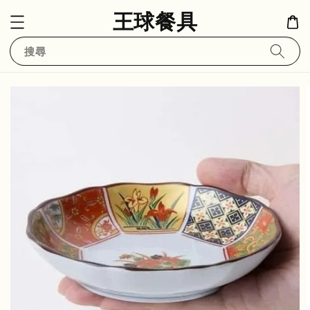
王球餐具
搜尋