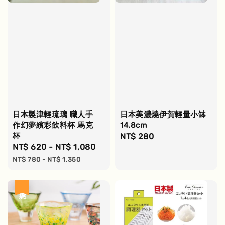
日本製津輕琉璃 職人手
日本美濃燒伊賀輕量小缽
作幻夢繽彩飲料杯 馬克
14.8cm
杯
Regular
NT$ 280
Sale
NT$ 620
-
NT$ 1,080
Regular
price
price
price
NT$ 780
-
NT$ 1,350
優惠