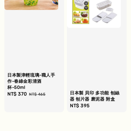
日本製津輕琉璃-職人手
作-春綠金彩清酒
杯-50ml
日本製 貝印 多功能 刨絲
Sale
NT$ 370
Regular
NT$ 465
器 刨片器 磨泥器 附盒
price
price
Regular
NT$ 395
price