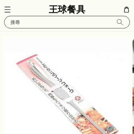
王球餐具
搜尋