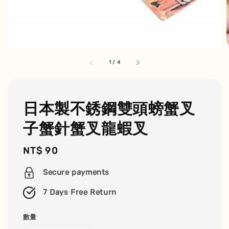
1
/
4
日本製不銹鋼雙頭螃蟹叉
子蟹針蟹叉龍蝦叉
Regular
NT$ 90
price
Secure payments
7 Days Free Return
數量