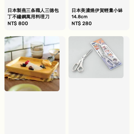
日本製燕三条職人三德包
日本美濃燒伊賀輕量小缽
丁不鏽鋼萬用料理刀
14.8cm
Regular
NT$ 800
Regular
NT$ 280
price
price