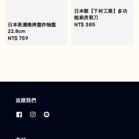
日本製【下村工業】多功
能廚房剪刀
Regular
NT$ 385
日本美濃燒烤盤炸物盤
22.8cm
price
Regular
NT$ 759
price
追蹤我們