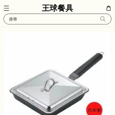
王球餐具
搜尋