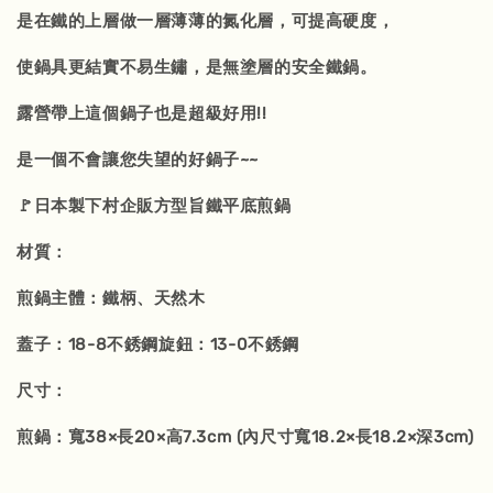
是在鐵的上層做一層薄薄的氮化層，可提高硬度，
使鍋具更結實不易生鏽，是無塗層的安全鐵鍋。
露營帶上這個鍋子也是超級好用!!
是一個不會讓您失望的好鍋子~~
🚩日本製下村企販方型旨鐵平底煎鍋
材質：
煎鍋主體：鐵柄、天然木
蓋子：18-8不銹鋼旋鈕：13-0不銹鋼
尺寸：
煎鍋：寬38×長20×高7.3cm (內尺寸寬18.2×長18.2×深3cm)