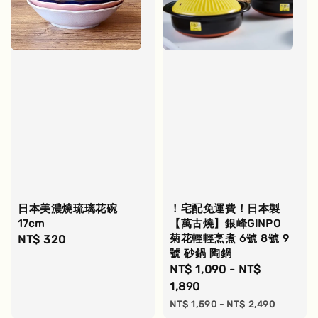
日本美濃燒琉璃花碗
！宅配免運費！日本製
17cm
【萬古燒】銀峰GINPO
菊花輕輕烹煮 6號 8號 9
Regular
NT$ 320
號 砂鍋 陶鍋
price
Sale
NT$ 1,090
-
NT$
price
1,890
Regular
NT$ 1,590
-
NT$ 2,490