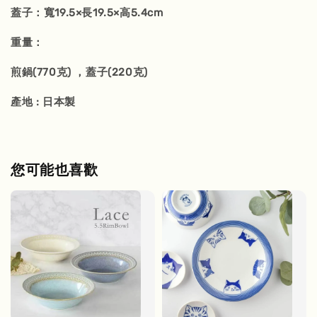
蓋子：寬19.5×長19.5×高5.4cm
重量：
煎鍋(770克) ，蓋子(220克)
產地 : 日本製
您可能也喜歡