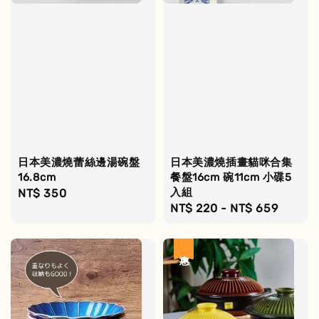
日本美濃燒蕾絲邊湯碗盤
日本美濃燒插畫貓咪合集
16.8cm
餐盤16cm 碗11cm 小碟5
入組
Regular
NT$ 350
Regular
NT$ 220
-
NT$ 659
price
price
優惠