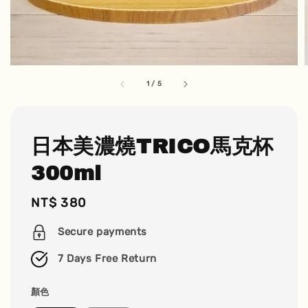
1
/
5
日本美濃燒TRICO馬克杯
300ml
Regular
NT$ 380
price
Secure payments
7 Days Free Return
顏色