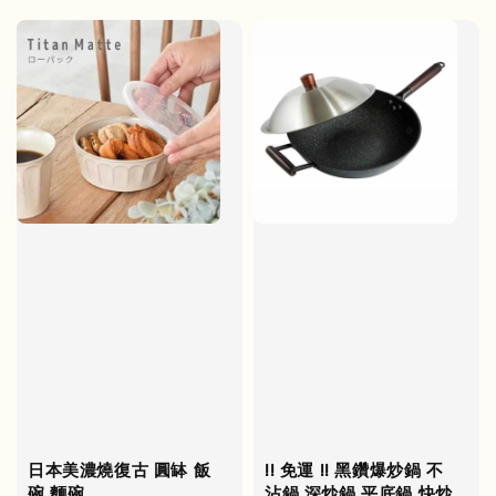
日本美濃燒復古 圓缽 飯
!! 免運 !! 黑鑽爆炒鍋 不
碗 麵碗
沾鍋 深炒鍋 平底鍋 快炒