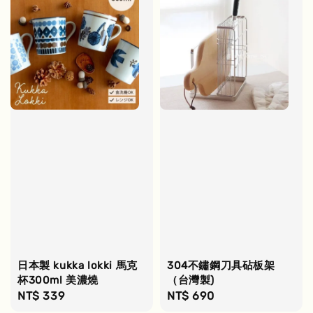
日本製 kukka lokki 馬克
304不鏽鋼刀具砧板架
杯300ml 美濃燒
（台灣製)
Regular
NT$ 339
Regular
NT$ 690
price
price