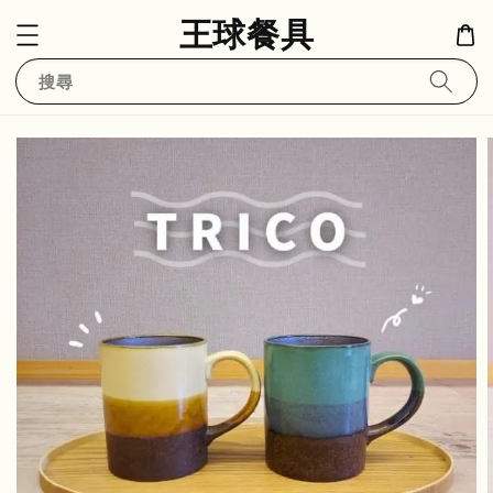
王球餐具
搜尋