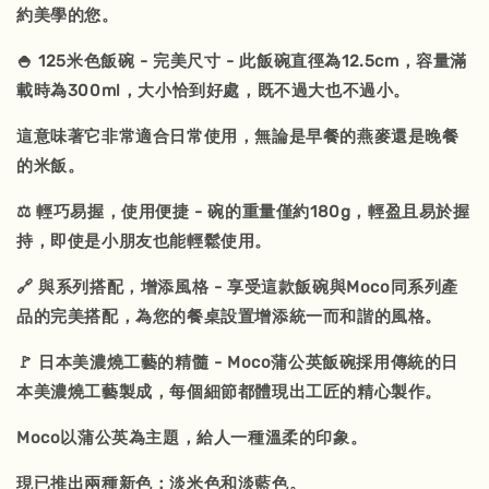
約美學的您。
🍚 125米色飯碗 - 完美尺寸 - 此飯碗直徑為12.5cm，容量滿
載時為300ml，大小恰到好處，既不過大也不過小。
這意味著它非常適合日常使用，無論是早餐的燕麥還是晚餐
的米飯。
⚖️ 輕巧易握，使用便捷 - 碗的重量僅約180g，輕盈且易於握
持，即使是小朋友也能輕鬆使用。
🔗 與系列搭配，增添風格 - 享受這款飯碗與Moco同系列產
品的完美搭配，為您的餐桌設置增添統一而和諧的風格。
🚩 日本美濃燒工藝的精髓 - Moco蒲公英飯碗採用傳統的日
本美濃燒工藝製成，每個細節都體現出工匠的精心製作。
Moco以蒲公英為主題，給人一種溫柔的印象。
現已推出兩種新色：淡米色和淡藍色。