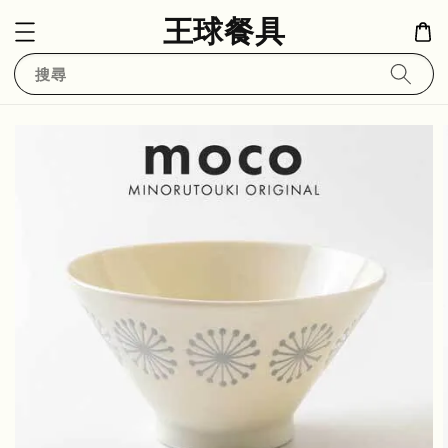
王球餐具
搜尋