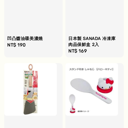
凹凸醬油碟美濃燒
日本製 SANADA 冷凍庫
肉品保鮮盒 2入
Regular
NT$ 190
Regular
NT$ 169
price
price