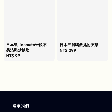
日本製-inomata米飯不
日本三麗鷗飯匙附支架
易沾黏炒飯匙
Regular
NT$ 299
Regular
NT$ 99
price
price
追蹤我們