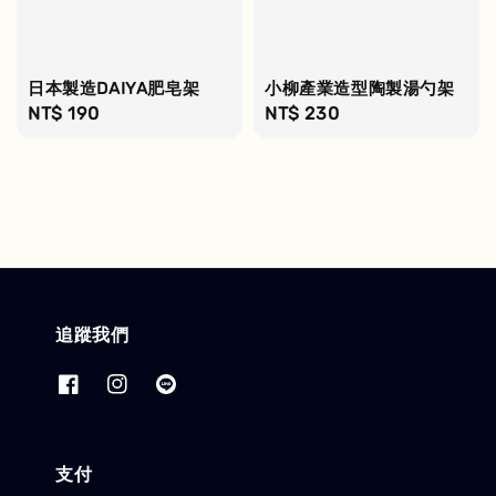
日本製造DAIYA肥皂架
小柳產業造型陶製湯勺架
Regular
NT$ 190
Regular
NT$ 230
price
price
追蹤我們
支付