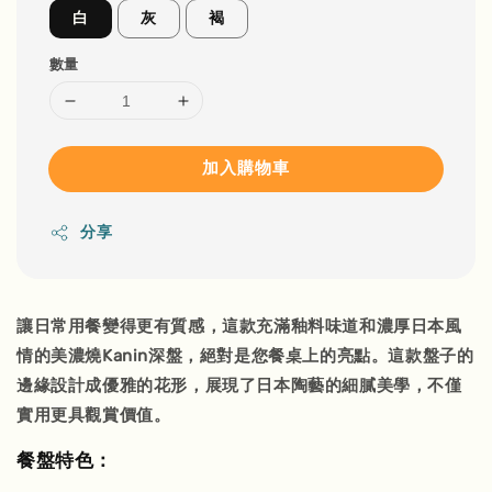
白
灰
褐
數量
加入購物車
分享
讓日常用餐變得更有質感，這款充滿釉料味道和濃厚日本風
情的
美濃燒Kanin深盤
，絕對是您餐桌上的亮點。這款盤子的
邊緣設計成優雅的花形，展現了日本陶藝的細膩美學，不僅
實用更具觀賞價值。
餐盤特色：