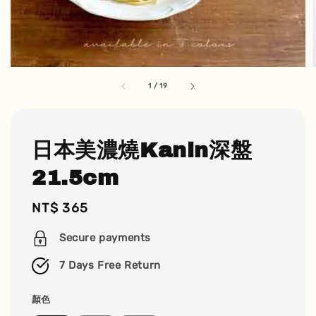
1
/
19
日本美濃燒Kanin深盤
21.5cm
Regular
NT$ 365
price
Secure payments
7 Days Free Return
顏色