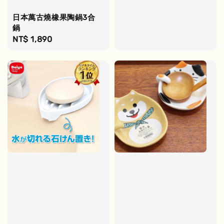
price
日本萬古燒橡果陶鍋3合
鍋
Regular
NT$ 1,890
price