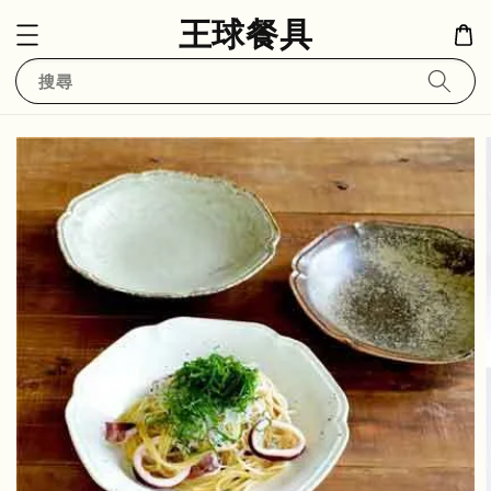
王球餐具
搜尋