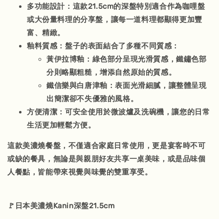
多功能設計
：這款21.5cm的深盤特別適合作為咖哩盤
或大份量料理的分享盤，讓每一道料理都顯得更加豐
富、精緻。
釉料質感
：盤子的表面結合了多種不同質感：
黃伊拉博釉：綠色部分呈現光滑質感，鐵鏽色部
分則略顯粗糙，增添自然原始的質感。
鐵信樂與白唐津釉：表面光滑細膩，讓整體呈現
出簡潔卻不失優雅的風格。
方便清潔
：可安全使用於微波爐及洗碗機，讓您的日常
生活更加輕鬆方便。
這款
美濃燒餐盤
，不僅適合家庭日常使用，更是宴客時不可
或缺的餐具，無論是與親朋好友共享一桌美味，或是品味個
人餐點，皆能帶來視覺與味覺的雙重享受。
🚩日本美濃燒Kanin深盤21.5cm