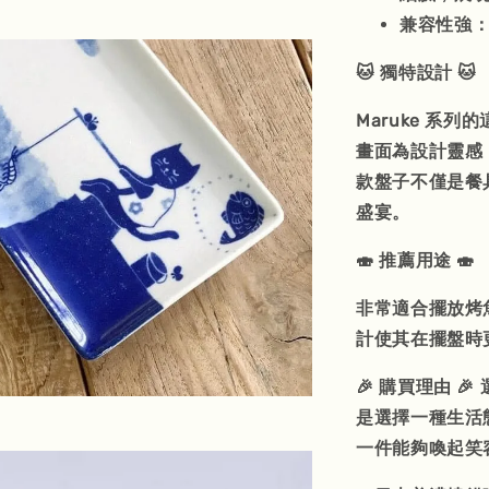
兼容性強
🐱 獨特設計 🐱
Maruke 系
畫面為設計靈感
款盤子不僅是餐
盛宴。
🍣 推薦用途 🍣
非常適合擺放烤
計使其在擺盤時
🎉 購買理由 
是選擇一種生活
一件能夠喚起笑