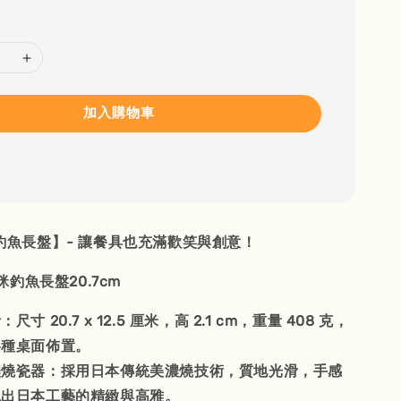
加入購物車
貓咪釣魚長盤】- 讓餐具也充滿歡笑與創意！
釣魚長盤20.7cm
寸 20.7 x 12.5 厘米，高 2.1 cm，重量 408 克，
各種桌面佈置。
濃燒瓷器：採用日本傳統美濃燒技術，質地光滑，手感
現出日本工藝的精緻與高雅。