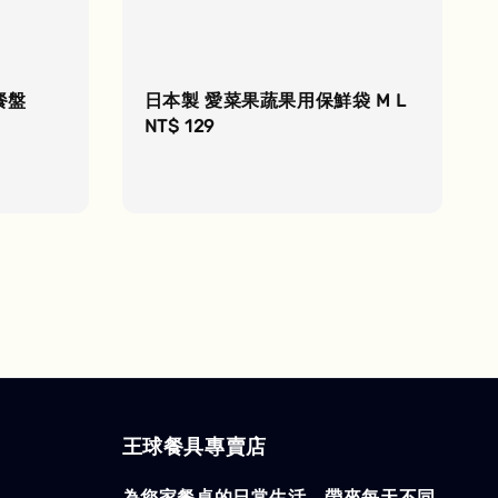
餐盤
日本製 愛菜果蔬果用保鮮袋 M L
Regular
NT$ 129
price
王球餐具專賣店
為您家餐桌的日常生活，帶來每天不同