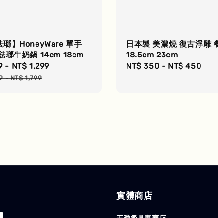
瑯】HoneyWare 單手
日本製 美濃燒 復古浮雕 
琺瑯牛奶鍋 14cm 18cm
18.5cm 23cm
9
-
NT$ 1,299
Regular
Regular
NT$ 350
-
NT$ 450
price
price
9
-
NT$ 1,799
實體商店