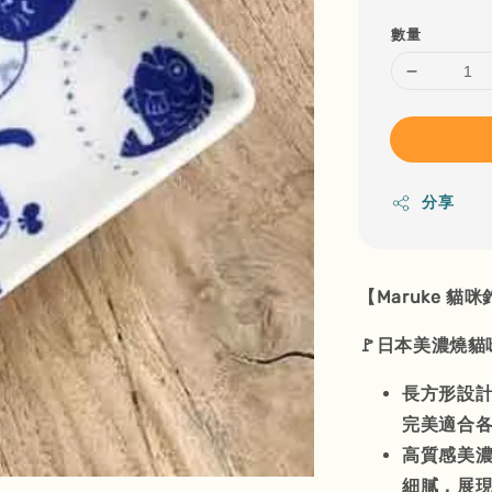
數量
分享
【Maruke 
🚩日本美濃燒貓咪
長方形設計：尺
完美適合
高質感美
細膩，展