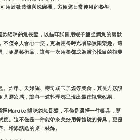
：可用於微波爐與洗碗機，方便您日常使用的餐盤。
列的這款貓咪釣魚長盤，以貓咪試圖用蝦子捕捉鯛魚的幽默
，不僅令人會心一笑，更為用餐時光增添無限樂趣。這
具，更是藝術品，讓每一次用餐都成為賞心悅目的視覺
魚、炸串、天婦羅、壽司或玉子燒等美食，其長方形設
更具層次感，讓每一道料理都呈現出最佳視覺效果。
 選擇Maruke 貓咪釣魚長盤，不僅是選擇一件餐具，更
態度。這不僅是一件能帶來美好用餐體驗的餐具，更是
容、增添話題的桌上裝飾。