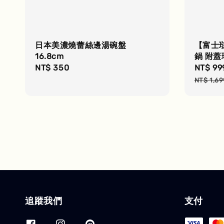
日本美濃燒蕾絲邊湯碗盤
【富士琺
16.8cm
鍋 附蓋
Regular
NT$ 350
Sale
NT$ 99
price
price
NT$ 1,69
追蹤我們
支付