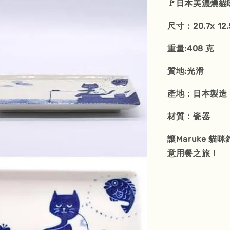
🚩日本美濃燒貓咪
尺寸：20.7x 12.
重量:408 克
質地:光滑
產地：日本製造
材質：瓷器
讓Maruke 
意用餐之旅！