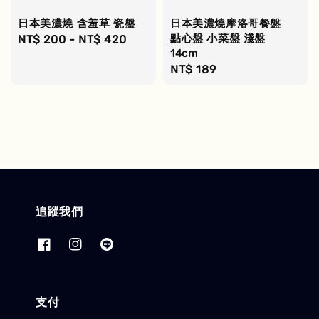
日本美濃燒 含羞草 瓷盤
日本美濃燒摩洛哥餐盤
點心盤 小菜盤 淺盤
Regular
NT$ 200
-
NT$ 420
14cm
price
Regular
NT$ 189
price
追蹤我們
支付