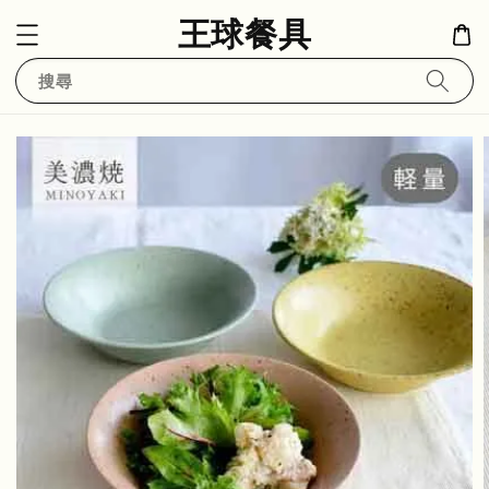
王球餐具
搜尋