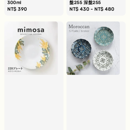
300ml
盤255 深盤255
Regular
NT$ 390
Regular
NT$ 430
-
NT$ 480
price
price