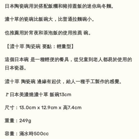
日本陶瓷碗用於搭配飯糰和豬排蓋飯的迷你烏冬麵。
濃十草的瓷碗比飯碗大，比普通拉麵碗小。
推薦
也推薦用於宵夜和茶泡飯的使用
碗。
濃十草
陶瓷碗
【
要點：輕量型】
這個日本碗 是一種輕便的餐具，從兒童到老人都易於使用的
日本瓷器。
濃十草
陶瓷碗 邊緣有起伏，給人一種手工製作的感覺。
🚩日本美濃燒濃十草 飯碗13cm
尺寸：13.0cm x 12.9cm x 高7.4cm
重量：249g
容量：滿水時500cc