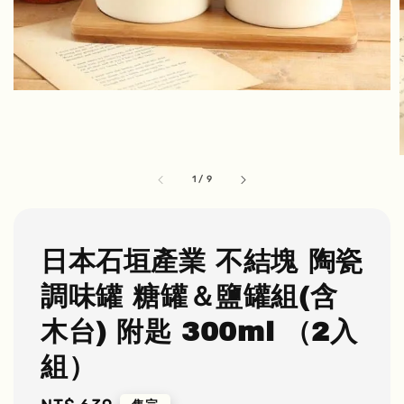
1
/
9
日本石垣產業 不結塊 陶瓷
調味罐 糖罐＆鹽罐組(含
木台) 附匙 300ml （2入
組）