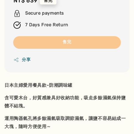
Regular
NT$ 639
售完
price
Secure payments
7 Days Free Return
售完
分享
日本主婦愛用餐具款~防潮調味罐
含可愛木台，好質感兼具好收納功能，吸走多餘濕氣保持鹽
體不結塊。
運用陶器氣孔將多餘濕氣吸取調節濕氣，讓鹽不容易結成一
大塊，隨時方便使用～