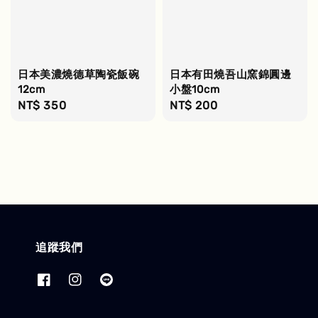
日本美濃燒德草陶瓷飯碗
日本有田燒吾山窯錦圓邊
12cm
小盤10cm
Regular
NT$ 350
Regular
NT$ 200
price
price
追蹤我們