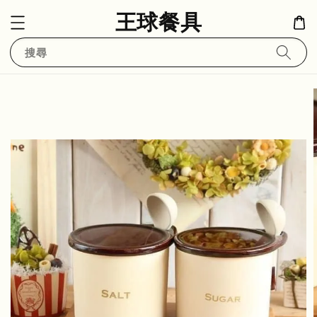
王球餐具
搜尋