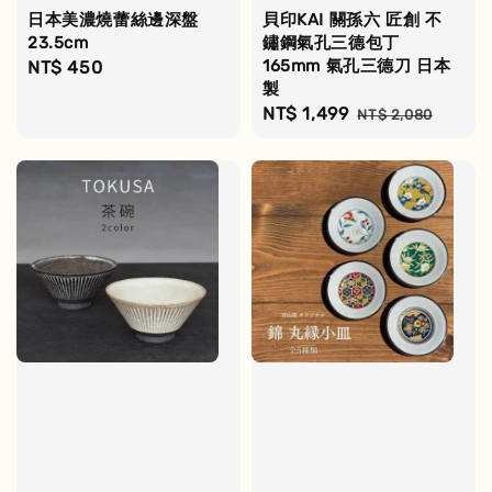
日本美濃燒蕾絲邊深盤
貝印KAI 關孫六 匠創 不
23.5cm
鏽鋼氣孔三德包丁
165mm 氣孔三德刀 日本
Regular
NT$ 450
製
price
Sale
NT$ 1,499
Regular
NT$ 2,080
price
price