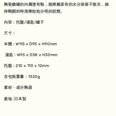
陶瓷糖罐的內層塗有釉，能將糖原有的水分保留不散失，維
持剛開封時清爽粒粒分明的狀態。
內容：托盤/湯匙/罐子
尺寸：
本體 : W115 x D95 x H90mm
湯匙 : W95 x D38 x H30mm
托盤 : 210 x 110 x 12mm
含包裝重量：1320g
素材・成分陶器
:日本製
產地