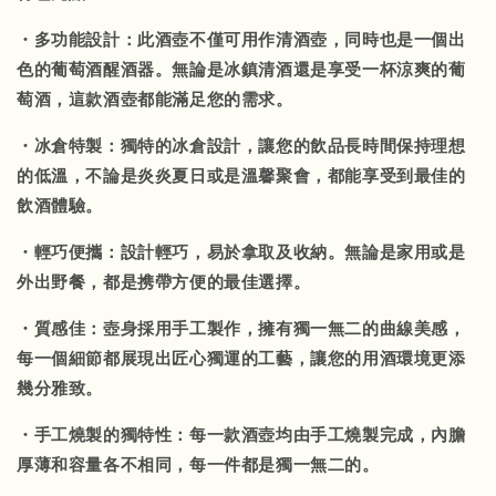
・多功能設計：此酒壺不僅可用作清酒壺，同時也是一個出
色的葡萄酒醒酒器。無論是冰鎮清酒還是享受一杯涼爽的葡
萄酒，這款酒壺都能滿足您的需求。
・冰倉特製：獨特的冰倉設計，讓您的飲品長時間保持理想
的低溫，不論是炎炎夏日或是溫馨聚會，都能享受到最佳的
飲酒體驗。
・輕巧便攜：設計輕巧，易於拿取及收納。無論是家用或是
外出野餐，都是携帶方便的最佳選擇。
・質感佳：壺身採用手工製作，擁有獨一無二的曲線美感，
每一個細節都展現出匠心獨運的工藝，讓您的用酒環境更添
幾分雅致。
・手工燒製的獨特性：每一款酒壺均由手工燒製完成，內膽
厚薄和容量各不相同，每一件都是獨一無二的。