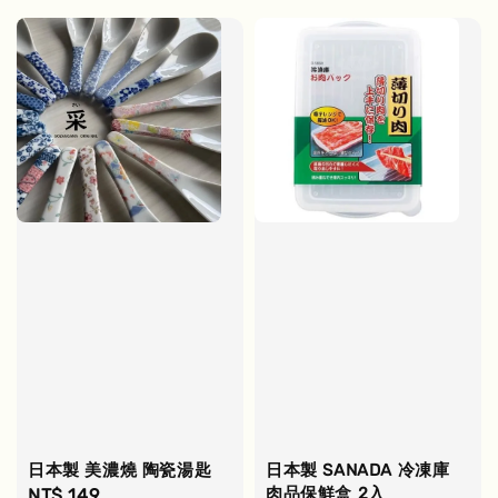
日本製 美濃燒 陶瓷湯匙
日本製 SANADA 冷凍庫
肉品保鮮盒 2入
Regular
NT$ 149