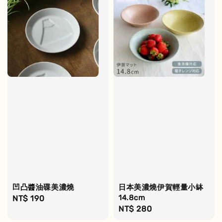
凹凸醬油碟美濃燒
日本美濃燒伊賀輕量小缽
14.8cm
Regular
NT$ 190
Regular
NT$ 280
price
price