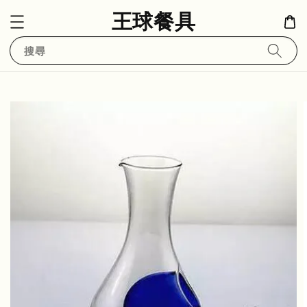
王球餐具
搜尋