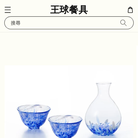
王球餐具
搜尋