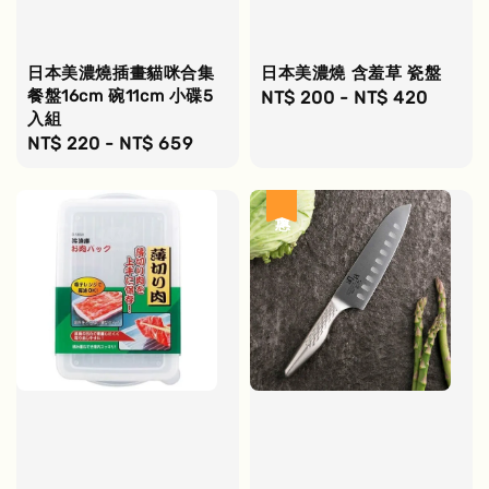
日本美濃燒插畫貓咪合集
日本美濃燒 含羞草 瓷盤
餐盤16cm 碗11cm 小碟5
Regular
NT$ 200
-
NT$ 420
入組
price
Regular
NT$ 220
-
NT$ 659
price
優惠