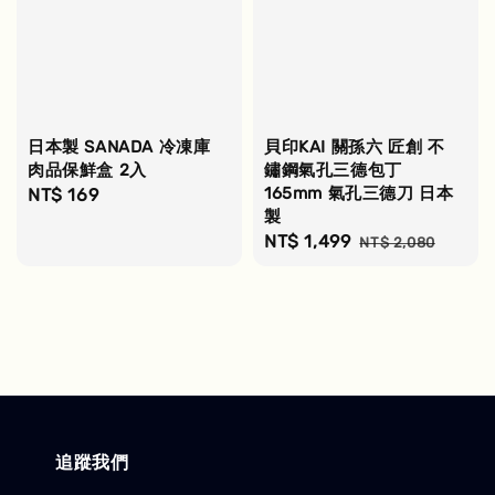
日本製 SANADA 冷凍庫
貝印KAI 關孫六 匠創 不
肉品保鮮盒 2入
鏽鋼氣孔三德包丁
165mm 氣孔三德刀 日本
Regular
NT$ 169
製
price
Sale
NT$ 1,499
Regular
NT$ 2,080
price
price
追蹤我們