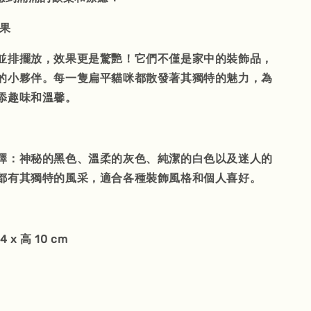
效果
並排擺放，效果更是驚艷！它們不僅是家中的裝飾品，
的小夥伴。每一隻扁平貓咪都散發著其獨特的魅力，為
添趣味和溫馨。
擇：神秘的黑色、溫柔的灰色、純潔的白色以及迷人的
都有其獨特的風采，適合各種裝飾風格和個人喜好。
 x 高 10 cm