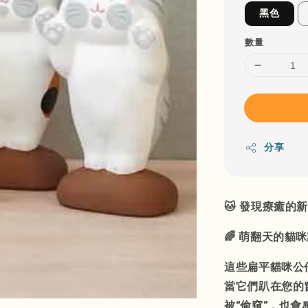
黑色
數量
分享
🐱 發現療癒的
🌈 萌翻天的貓
這些扁平貓咪公
當它們趴在您的
被“偷窺”，也