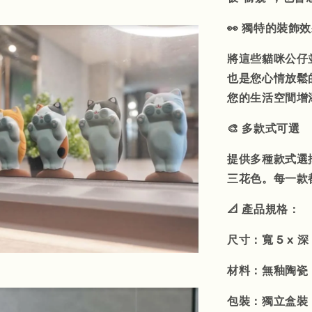
👀 獨特的裝飾
將這些貓咪公仔
也是您心情放鬆
您的生活空間增
🎨 多款式可選
提供多種款式選
三花色。每一款
📐 產品規格：
尺寸：寬 5 x 深 4
材料：無釉陶瓷
包裝：獨立盒裝