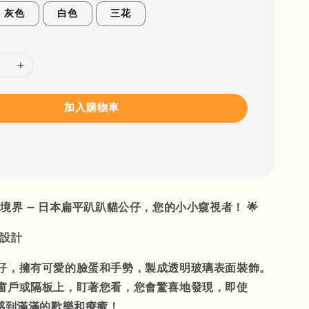
灰色
白色
三花
加入購物車
新境界 — 日本扁平趴趴貓公仔，您的小小窺視者！ 🌟
咪設計
仔，擁有可愛的臉蛋和手勢，製成透明玻璃表面裝飾。
窗戶或隔板上，盯著您看，您會驚喜地發現，即使
會感到滿滿的歡樂和療癒！