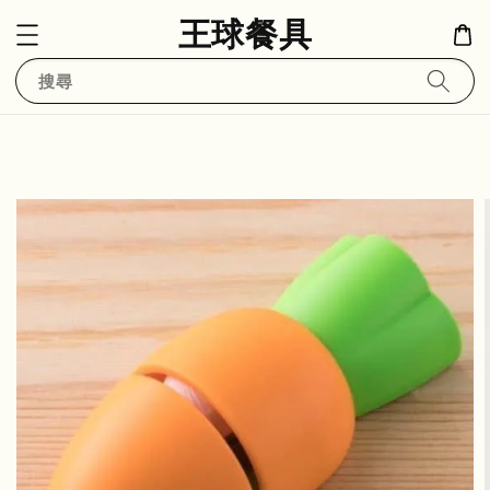
王球餐具
搜尋