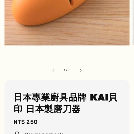
1
/
5
日本專業廚具品牌 KAI貝
印 日本製磨刀器
Regular
NT$ 250
price