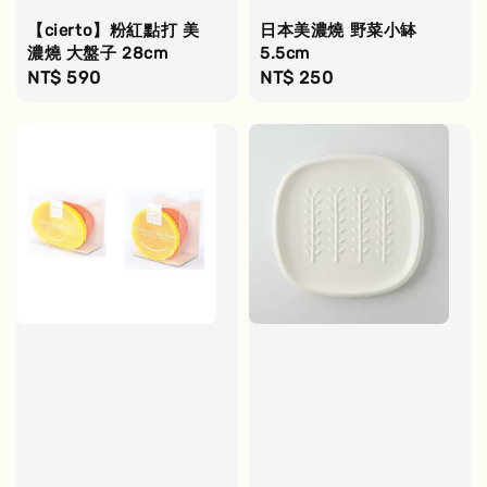
【cierto】粉紅點打 美
日本美濃燒 野菜小缽
濃燒 大盤子 28cm
5.5cm
Regular
NT$ 590
Regular
NT$ 250
price
price