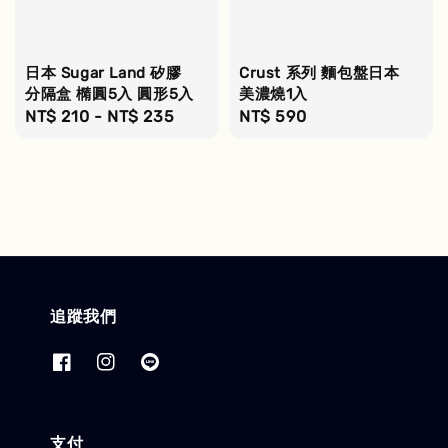
日本 Sugar Land 矽膠
Crust 系列 麵包盤日本
分隔盒 橢圓5入 圓形5入
美濃燒1入
Regular
NT$ 210
-
NT$ 235
Regular
NT$ 590
price
price
追蹤我們
支付