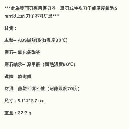
***此為雙面刃專用磨刀器，單刃或特殊刀子或厚度超過3
mm以上的刀子不可研磨***
材質：
主體─ ABS樹脂(耐熱溫度80℃)
磨石─ 氧化鋁陶瓷
磨石軸承─ 聚甲醛（耐熱溫度80℃）
磁鐵─ 釹磁鐵
防滑─ 熱塑性彈性體（耐熱溫度70度）
尺寸：9.1*4*2.7 cm
重量：32.9 g