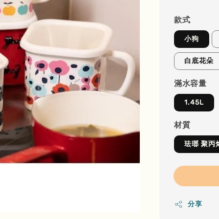
款式
小狗
白底花朵
滿水容量
1.45L
材質
珐瑯 聚丙
分享