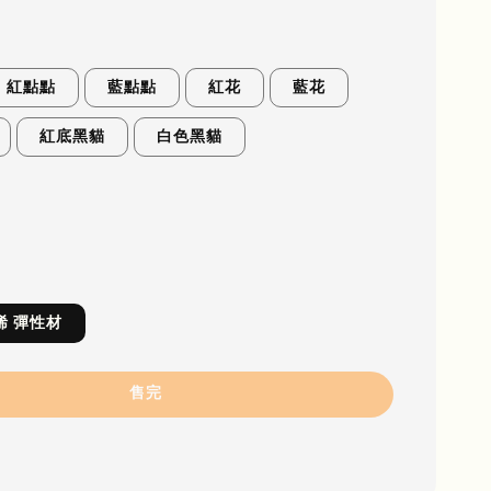
紅點點
藍點點
紅花
藍花
紅底黑貓
白色黑貓
烯 彈性材
售完