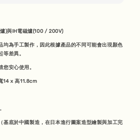
與IH電磁爐(100 / 200V)
品均為手工製作，因此根據產品的不同可能會出現顏色
起等差異。
請您安心使用。
寬14 x 高11.8cm
L
（基底於中國製造，在日本進行圖案造型繪製與加工完