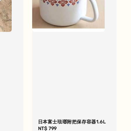
日本富士琺瑯附把保存容器1.6L
Regular
NT$ 799