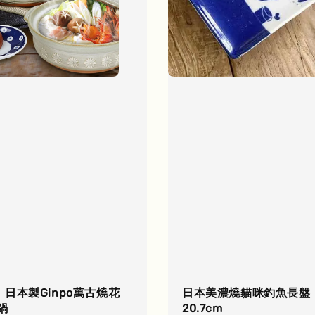
日本製Ginpo萬古燒花
日本美濃燒貓咪釣魚長盤
鍋
20.7cm