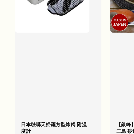
日本琺瑯天婦羅方型炸鍋 附溫
【銀峰】
度計
三島 砂