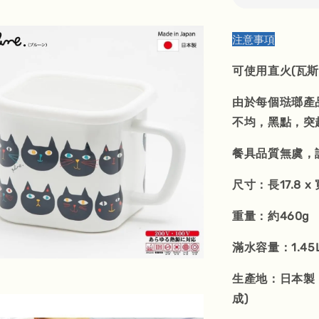
注意事項
可使用直火(瓦斯爐)
由於每個琺瑯產
不均，黑點，突
餐具品質無虞，
尺寸：長17.8 x 
重量：約460g
滿水容量：1.45
生產地：日本製
成)