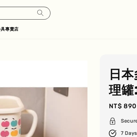
餐具專賣店
日本
理罐
Sale
NT$ 890
price
Secur
7 Days