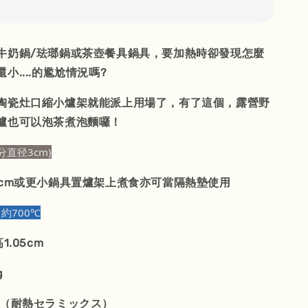
牛奶鍋/珐瑯鍋或茶壺餐具鍋具，要加熱時卻發現怎麼
小....的尷尬情況嗎?
陶瓷灶口縮小爐架就能派上用場了，有了這個，露營野
爐也可以泡茶煮泡麵囉！
分直径3cm)
4cm或更小鍋具置爐架上煮食亦可當隔熱墊使用
約700℃
1.05cm
g
器（耐熱セラミックス）