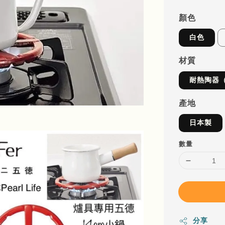
顏色
白色
材質
耐熱陶器
產地
日本製
數量
分享