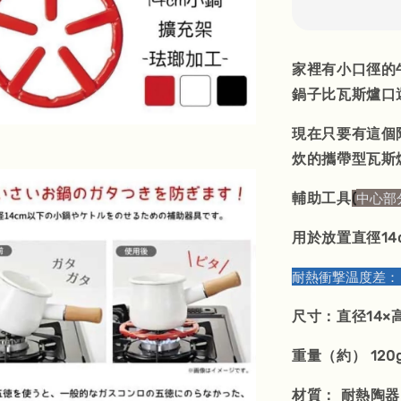
家裡有小口徑的
鍋子比瓦斯爐口還
現在只要有這個
炊的攜帶型瓦斯
中心部
輔助工具
(
用於放置直徑1
耐熱衝撃温度差： 
尺寸：直径14×高
重量（約） 120
材質： 耐熱陶