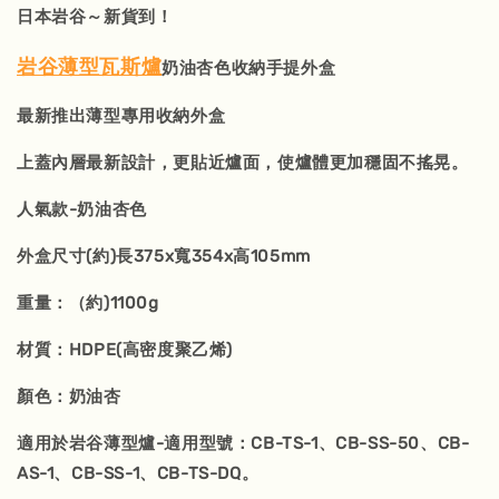
日本岩谷～新貨到！
岩谷薄型瓦斯爐
奶油杏色收納手提外盒
最新推出薄型專用收納外盒
上蓋內層最新設計，更貼近爐面，使爐體更加穩固不搖晃。
人氣款-奶油杏色
外盒尺寸(約)長375x寬354x高105mm
重量：（約)1100g
材質：HDPE(高密度聚乙烯)
顏色：奶油杏
適用於岩谷薄型爐-適用型號：CB-TS-1、CB-SS-50、CB-
AS-1、CB-SS-1、CB-TS-DQ。