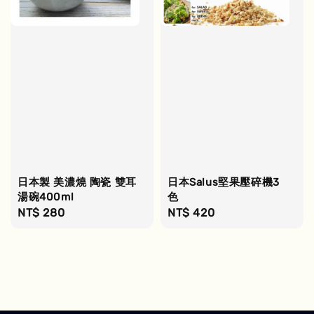
日本製 美濃燒 陶瓷 雙耳
日本Salus堅果壓碎機3
湯碗400ml
色
Regular
NT$ 280
Regular
NT$ 420
price
price