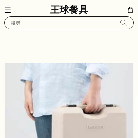
王球餐具
搜尋