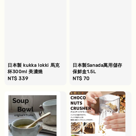
日本製 kukka lokki 馬克
日本製Sanada萬用儲存
杯300ml 美濃燒
保鮮盒1.5L
Regular
NT$ 339
Regular
NT$ 70
price
price