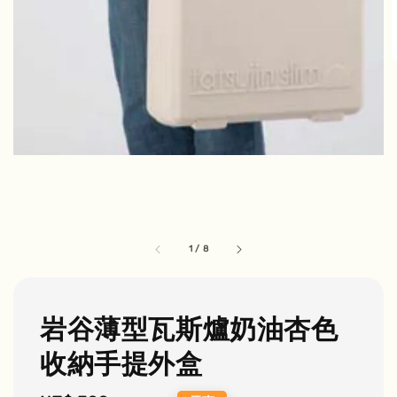
1
/
8
岩谷薄型瓦斯爐奶油杏色
收納手提外盒