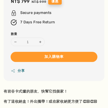
Sale
NT$ 799
Regular
優惠
NT$ 999
price
price
Secure payments
7 Days Free Return
數量
加入購物車
分享
有岩谷卡式爐的朋友、快幫它找個家！
有了這收納盒！外出攜帶！或在家收納更方便了👏🏻👏🏻