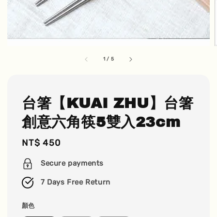
1
/
5
台箸【KUAI ZHU】台箸
創意六角筷5雙入23cm
Regular
NT$ 450
price
Secure payments
7 Days Free Return
顏色