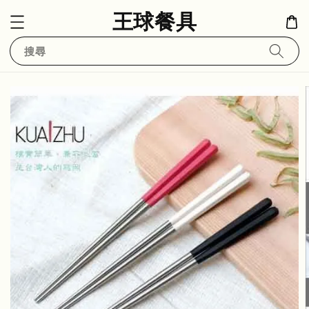
王球餐具
搜尋