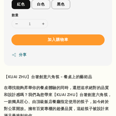
紅色
白色
黑色
數量
加入購物車
分享
【KUAI ZHU】台箸創意六角筷 - 餐桌上的藝術品
在尋找能夠昇華你的餐桌體驗的同時，還想追求絕對的品質
和設計感嗎？我們為您帶來【KUAI ZHU】台箸創意六角筷，
一款獨具匠心、由頂級飯店餐廳指定使用的筷子，如今終於
對公眾開放。擁有百貨專櫃的超優品質，這組筷子被設計來
滿足最挑剔的你。