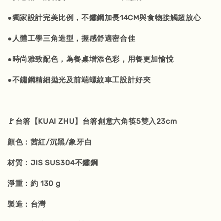
●獨家設計完美比例，不鏽鋼加長14CM與食物接觸超放心
●人體工學三角造型，握感舒適密合佳
●時尚雅致配色，為餐桌增添色彩，用餐更加愉悅
●不鏽鋼精細拋光及前端螺紋車工設計好夾
🚩台箸【KUAI ZHU】台箸創意六角筷5雙入23cm
顏色：茜紅/沉黑/象牙白
材質：JIS SUS304不鏽鋼
淨重：約 130 g
製造：台灣