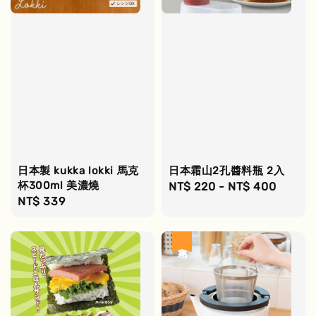
日本製 kukka lokki 馬克
日本霜山2孔醬料瓶 2入
杯300ml 美濃燒
Regular
NT$ 220
-
NT$ 400
Regular
NT$ 339
price
price
優惠