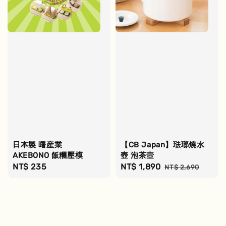
日本製 曙産業
【CB Japan】琺瑯燒水
AKEBONO 飯糰壓模
壺 泡茶壼
Regular
NT$ 235
Sale
NT$ 1,890
Regular
NT$ 2,690
price
price
price