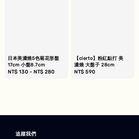
日本美濃燒5色菊花形盤
【cierto】粉紅點打 美
17cm 小盤8.7cm
濃燒 大盤子 28cm
Regular
NT$ 130
-
NT$ 280
Regular
NT$ 590
price
price
追蹤我們