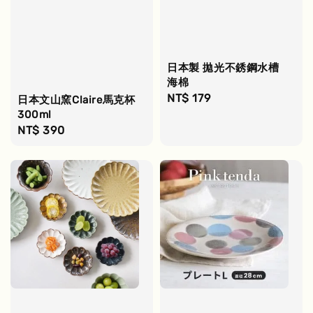
日本製 拋光不銹鋼水槽
海棉
Regular
NT$ 179
日本文山窯Claire馬克杯
300ml
price
Regular
NT$ 390
price