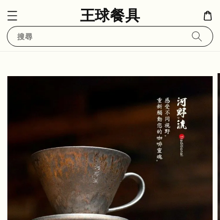
王球餐具
搜尋