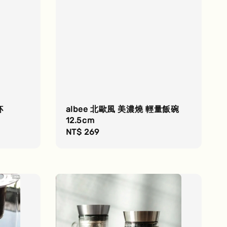
杯
albee 北歐風 美濃燒 輕量飯碗
12.5cm
Regular
NT$ 269
price