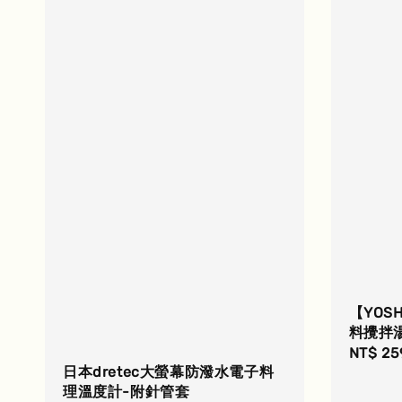
【YOS
料攪拌
Regula
NT$ 25
日本dretec大螢幕防潑水電子料
price
理溫度計-附針管套