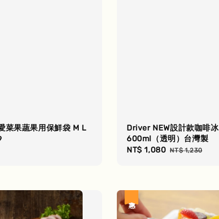
愛菜果蔬果用保鮮袋 M L
Driver NEW設計款咖啡
600ml（透明）台灣製
r
9
Sale
NT$ 1,080
Regular
NT$ 1,230
price
price
優惠