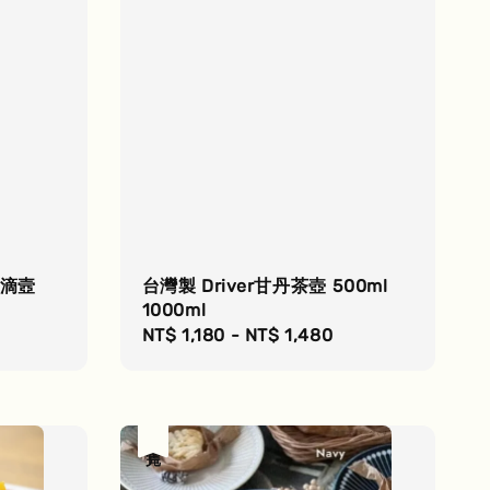
冰滴壼
台灣製 Driver甘丹茶壺 500ml
1000ml
Regular
NT$ 1,180
-
NT$ 1,480
price
售完