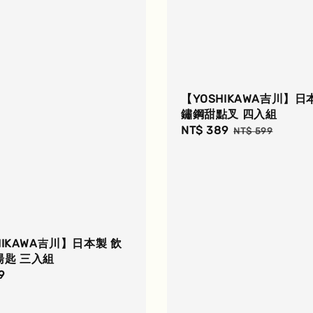
【YOSHIKAWA吉川】日
鏽鋼甜點叉 四入組
Sale
NT$ 389
Regular
NT$ 599
price
price
HIKAWA吉川】日本製 飲
湯匙 三入組
r
9