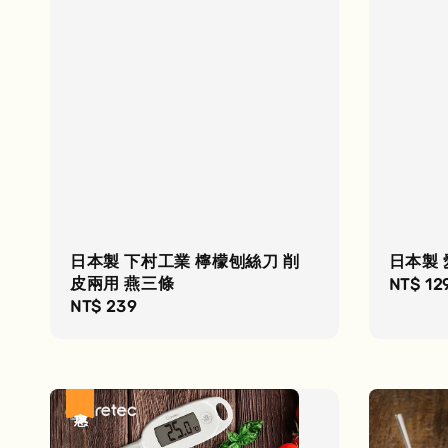
日本製 下村工業 檸檬刨絲刀 削
日本製 
皮兩用 燕三條
Regula
NT$ 12
Regular
NT$ 239
price
price
優惠