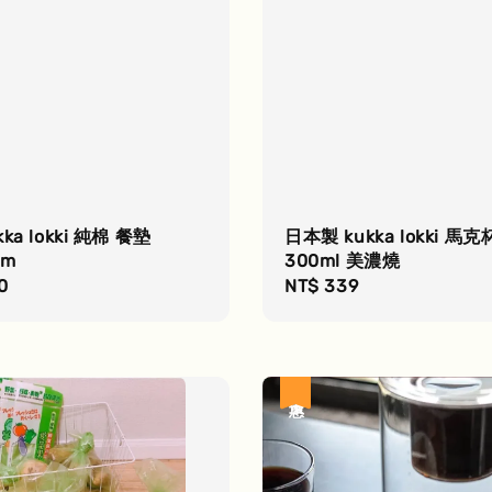
ka lokki 純棉 餐墊
日本製 kukka lokki 馬克
cm
300ml 美濃燒
r
0
Regular
NT$ 339
price
優惠