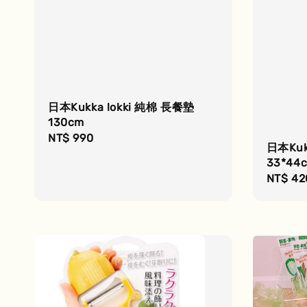
日本Kukka lokki 純棉 長餐墊
130cm
Regular
NT$ 990
日本Kuk
price
33*44
Regula
NT$ 42
price