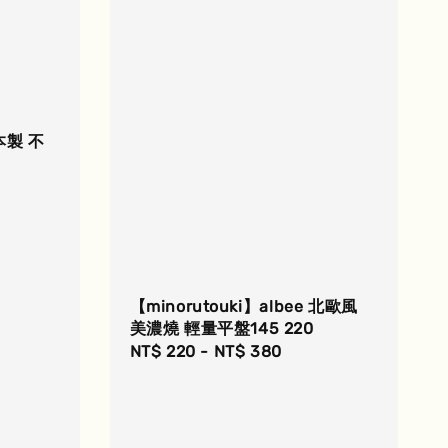
本製 不
【minorutouki】albee 北歐風
美濃燒 輕量平盤145 220
Regular
NT$ 220
-
NT$ 380
price