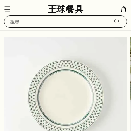
王球餐具
搜尋