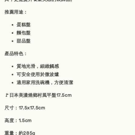
推薦用途
：
蛋糕盤
麵包盤
甜品盤
產品特色
：
質地光滑，細緻觸感
可安全使用於微波爐
適用家用洗碗機，方便清潔
🚩日本美濃燒鄉村風平盤17.5cm
尺寸：17.5x17.5cm
高度：1.5cm
重量：約285g