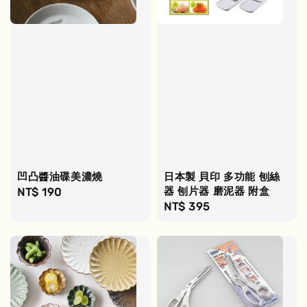
凹凸醬油碟美濃燒
日本製 貝印 多功能 刨絲
器 刨片器 磨泥器 附盒
Regular
NT$ 190
Regular
NT$ 395
price
price