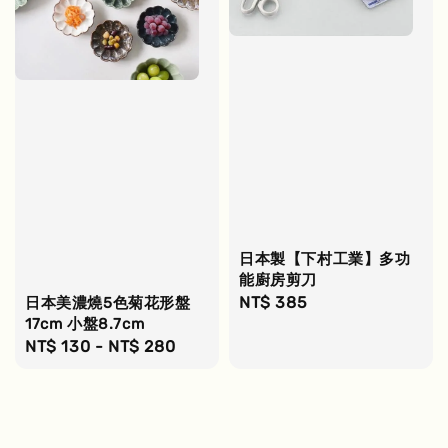
日本製【下村工業】多功
能廚房剪刀
Regular
NT$ 385
日本美濃燒5色菊花形盤
17cm 小盤8.7cm
price
Regular
NT$ 130
-
NT$ 280
price