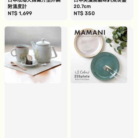
日本琺瑯天婦羅方型炸鍋
日本美濃燒貓咪釣魚長盤
附溫度計
20.7cm
Regular
NT$ 1,699
Regular
NT$ 350
price
price