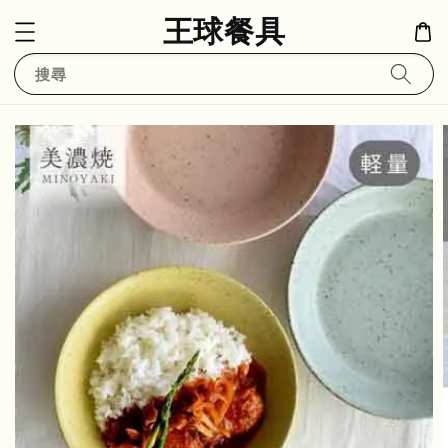
王球餐具
搜尋