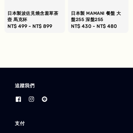
日本製波佐見燒含羞草茶
日本製 MAMANI 餐盤 大
壺 馬克杯
盤255 深盤255
Regular
NT$ 499
-
NT$ 899
Regular
NT$ 430
-
NT$ 480
price
price
追蹤我們
支付