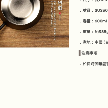
．材質：SUS3
．容量：600ml
．重量：約388
．產地：中國 (
注意事項
．如長時間無需