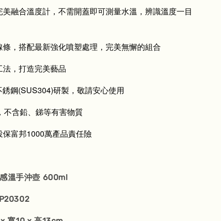
完美融合溫度計，不需開蓋即可測量水溫，辨識溫度一目
線條，搭配最新強化噴塑處理，完美無懈的組合
工法，打造完美藝品
不銹鋼(SUS304)研製，敬請安心使用
格，不含鉛、銻等有害物質
保富邦1000萬產品責任險
感溫手沖壺 600ml
20302
 寬10 x 高13cm