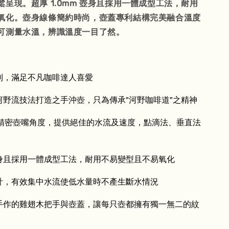
呈現。超厚 1.0mm 壺身且採用一體成型工法，耐用
氧化。壺身線條簡約時尚，壺蓋專利結構完美融合溫度
可測量水溫，辨識溫度一目了然。
列，滿足不凡咖啡達人喜愛
河野流技法打造之手沖壺，只為傳承"河野咖啡道"之精神
與精密壺嘴角度，提供絕佳的水流及速度，點滴法、垂直法
壺身且採用一體成型工法，耐用不易變型且不易氧化
計，有效集中水流使低水量時不產生斷水情況
手作的雞翅木把手與壺蓋，讓每只壺都擁有獨一無二的紋