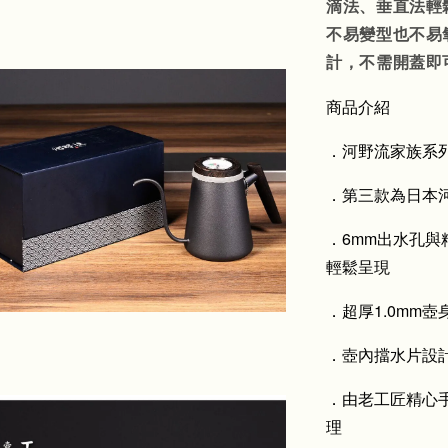
滴法、垂直法輕鬆
不易變型也不易
計，不需開蓋即
商品介紹
．河野流家族系
．第三款為日本
．6mm出水孔
輕鬆呈現
．超厚1.0mm
．壺內擋水片設
．由老工匠精心
理