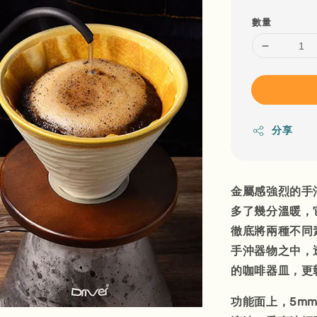
數量
分享
金屬感強烈的手
多了幾分溫暖，
徹底將兩種不同
手沖器物之中，
的咖啡器皿，更
功能面上，5m