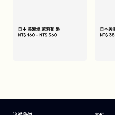
日本 美濃燒 茉莉花 盤
日本美
Regular
NT$ 160
-
NT$ 360
Regula
NT$ 35
price
price
追蹤我們
支付