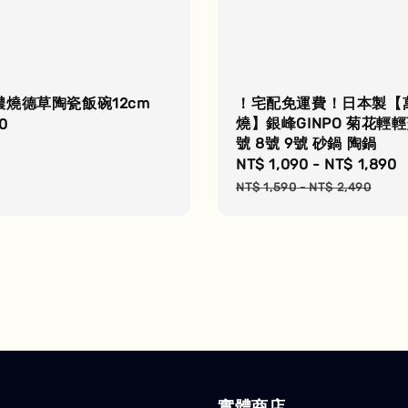
濃燒德草陶瓷飯碗12cm
！宅配免運費！日本製【
燒】銀峰GINPO 菊花輕輕
r
0
號 8號 9號 砂鍋 陶鍋
Sale
NT$ 1,090
-
NT$ 1,890
price
NT$ 1,590
-
NT$ 2,490
實體商店