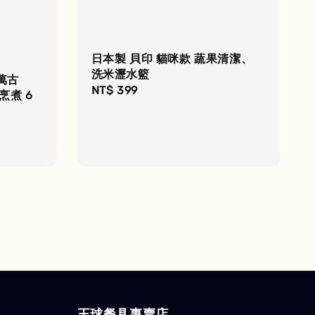
日本製 貝印 貓咪款 蔬果清潔、
洗米瀝水籃
萬古
Regular
NT$ 399
烹煮 6
price
Regular
price
王球餐具專賣店