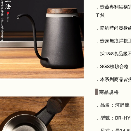
．壺蓋專利結構
了然
．簡約時尚壺身
．壺身無痕焊接
．採18/8食品級
．SGS檢驗合
．本系列商品皆投
商品規格
．品名：河野流 
．型號：DR-HYP
．尺寸：長24.5 x