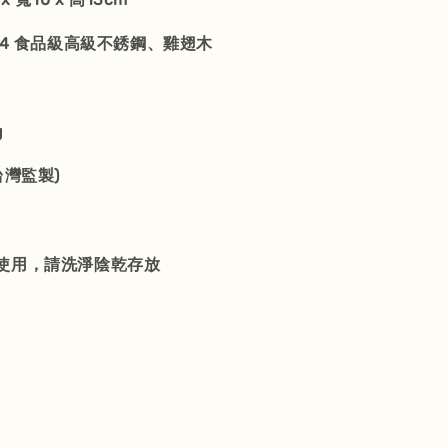
04 食品級高級不銹鋼、雞翅木
g
台灣監製)
使用，請洗淨陰乾存放