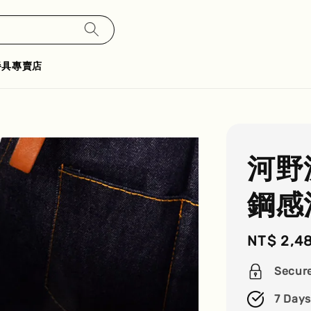
餐具專賣店
河野
鋼感
Regular
NT$ 2,4
price
Secur
7 Days