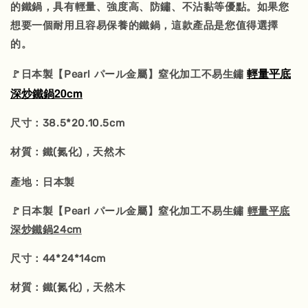
的鐵鍋，具有輕量、強度高、防鏽、不沾黏等優點。如果您
想要一個耐用且容易保養的鐵鍋，這款產品是您值得選擇
的。
輕量平底
🚩日本製【Pearl パール金屬】窒化加工不易生鏽
深炒鐵鍋20cm
尺寸：38.5*20.10.5cm
材質：鐵(氮化)，天然木
：
產地
日本製
🚩日本製【Pearl パール金屬】窒化加工不易生鏽
輕量平底
深炒鐵鍋24cm
尺寸：44*24*14cm
材質：鐵(氮化)，天然木