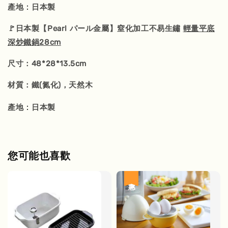
：
產地
日本製
🚩日本製【Pearl パール金屬】窒化加工不易生鏽
輕量平底
深炒鐵鍋28cm
尺寸：48*28*13.5cm
材質：鐵(氮化)，天然木
：
產地
日本製
您可能也喜歡
優惠