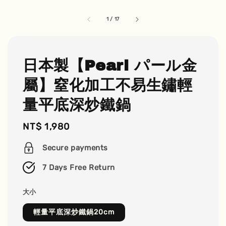
1
/
17
日本製【Pearl パール金
屬】窒化加工不易生鏽輕
量平底深炒鐵鍋
Regular
NT$ 1,980
price
Secure payments
7 Days Free Return
大小
輕量平底深炒鐵鍋20cm