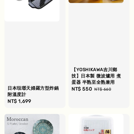
【YOSHIKAWA吉川鄉
技】日本製 微波爐用 煮
蛋器 半熟至全熟兼用
日本琺瑯天婦羅方型炸鍋
Sale
NT$ 550
Regular
NT$ 660
附溫度計
price
price
Regular
NT$ 1,699
price