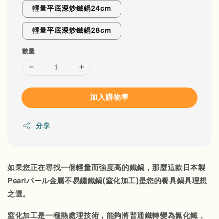
輕量平底深炒鐵鍋24cm
輕量平底深炒鐵鍋28cm
數量
加入購物車
分享
如果您正在尋找一個輕量而強度高的鐵鍋，那麼這款日本製
Pearlパール金屬不易鏽鐵鍋(窒化加工)是您的餐具鍋具理想
之選。
，
窒化加工是一種熱處理技術，能夠將普通鐵轉變為氮化鐵