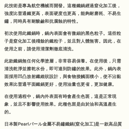
此技術是專為航空機械而開發。這種鐵鍋經過窒化加工後，
強度比普通鐵更高，表面硬度也更高，能夠耐磨耗、不易生
鏽，同時具有耐酸鹼和抗腐蝕的特性。
初次使用此鐵鍋時，鍋內表面會有微細的黑色粒子。這些粒
子是窒化加工後殘餘的鐵粒子，並且對人體無害。因此，在
使用之前，請使用清潔劑徹底清洗。
此款鐵鍋無任何化學塗層，非常容易保養。在使用後，只需
清洗乾淨並擦乾水份，即可達到防鏽的效果。此外，鍋內表
面採用凹凸放射纖維狀設計，與食物接觸面積小，使不沾黏
效果比普通平面鐵鍋更好，使用油量也更省，更加健康。
在使用過程中，鍋內外表面有時會產生色斑，這是正常現
象，並且不影響使用效果。此種色斑是由於油和高溫產生
的。
日本製Pearlパール金屬不易鏽鐵鍋(窒化加工)是一款高品質