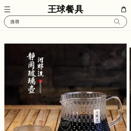
王球餐具
搜尋