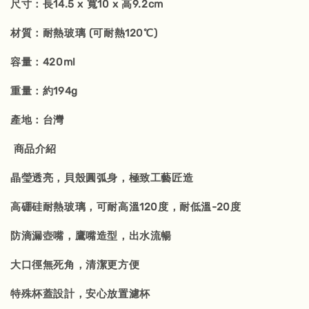
尺寸：長14.5 x 寬10 x 高9.2cm
材質：耐熱玻璃 (可耐熱120℃)
容量：420ml
重量：約194g
產地：台灣
商品介紹
晶瑩透亮，貝殼圓弧身，極致工藝匠造
高硼硅耐熱玻璃，可耐高溫120度，耐低溫-20度
防滴漏壺嘴，鷹嘴造型，出水流暢
大口徑無死角，清潔更方便
特殊杯蓋設計，安心放置濾杯