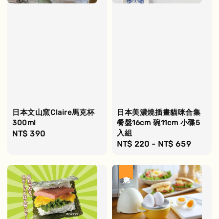
日本文山窯Claire馬克杯
日本美濃燒插畫貓咪合集
300ml
餐盤16cm 碗11cm 小碟5
入組
Regular
NT$ 390
Regular
NT$ 220
-
NT$ 659
price
price
優惠