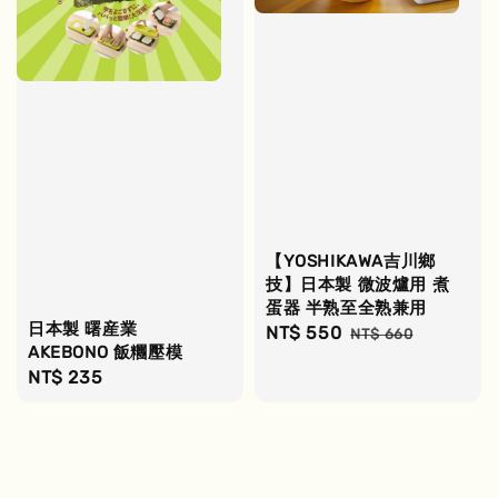
【YOSHIKAWA吉川鄉
技】日本製 微波爐用 煮
蛋器 半熟至全熟兼用
日本製 曙産業
Sale
NT$ 550
Regular
NT$ 660
AKEBONO 飯糰壓模
price
price
Regular
NT$ 235
price