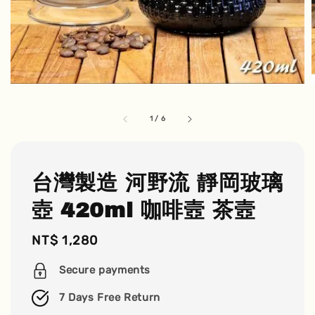
1
/
6
台灣製造 河野流 靜岡玻璃
壺 420ml 咖啡壼 茶壼
Regular
NT$ 1,280
price
Secure payments
7 Days Free Return