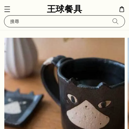
王球餐具
搜尋