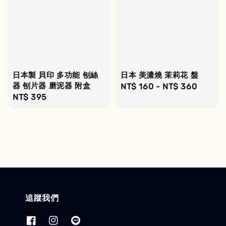
日本製 貝印 多功能 刨絲
日本 美濃燒 茉莉花 盤
器 刨片器 磨泥器 附盒
Regular
NT$ 160
-
NT$ 360
Regular
NT$ 395
price
price
追蹤我們