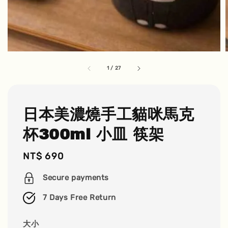
1
/
27
日本美濃燒手工貓咪馬克
杯300ml 小皿 筷架
Regular
NT$ 690
price
Secure payments
7 Days Free Return
大小