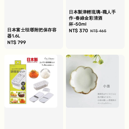
日本製津輕琉璃-職人手
作-春綠金彩清酒
杯-50ml
日本富士琺瑯附把保存容
Sale
NT$ 370
Regular
NT$ 465
器1.6L
price
price
Regular
NT$ 799
price