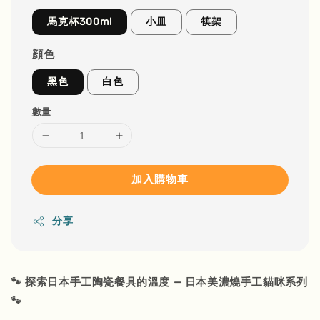
馬克杯300ml
小皿
筷架
顔色
黑色
白色
數量
加入購物車
分享
🐾 探索日本手工陶瓷餐具的溫度 — 日本美濃燒手工貓咪系列
🐾