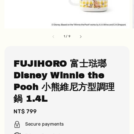
1
/
9
FUJIHORO 富士琺瑯
Disney Winnie the
Pooh 小熊維尼方型調理
鍋 1.4L
Regular
NT$ 799
price
Secure payments