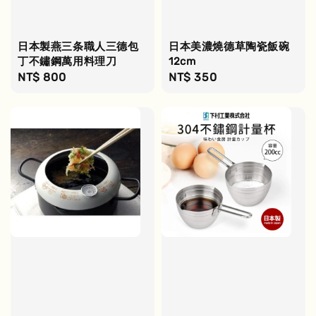
日本製燕三条職人三德包
日本美濃燒德草陶瓷飯碗
丁不鏽鋼萬用料理刀
12cm
Regular
NT$ 800
Regular
NT$ 350
price
price