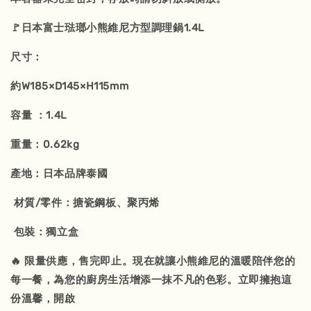
🚩日本富士琺瑯小熊維尼方型調理鍋1.4L
尺寸：
約W185×D145×H115mm
容量 ：1.4L
重量：0.62kg
產地：日本品牌泰國
材質/零件：搪瓷鋼板、聚丙烯
包裝：獨立盒
🔥 限量供應，售完即止。現在就讓小熊維尼的溫暖陪伴您的
每一餐，為您的廚房生活增添一抹不凡的色彩。立即擁抱這
份溫馨，開啟