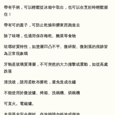
帶有手柄，可以輕鬆從冰箱中取出，也可以在烹飪時輕鬆握
住！
帶有可的蓋子，可防止乾燥和髒東西跑進去
除了味噌，也適用保存梅乾、醃菜等食物
珐瑯材質特性，如塗層凹凸不平、微碎裂、微剝落的痕跡皆
為正常現象哦
牙釉是玻璃質薄層，不可突然的大力撞擊或震動，如從高處
跌落
清洗後，請用柔軟布擦乾，避免造成生鏽
不能使用於微波爐、烤箱、洗碗機、烘碗機
可直火。電磁爐。
本容器未完全密封，存放時請勿斜放或側放。