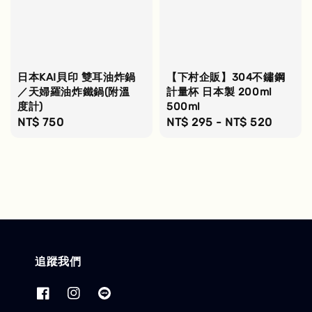
日本KAI貝印 雙耳油炸鍋
【下村企販】304不鏽鋼
／天婦羅油炸鐵鍋(附溫
計量杯 日本製 200ml
度計)
500ml
Regular
NT$ 750
Regular
NT$ 295
-
NT$ 520
price
price
追蹤我們