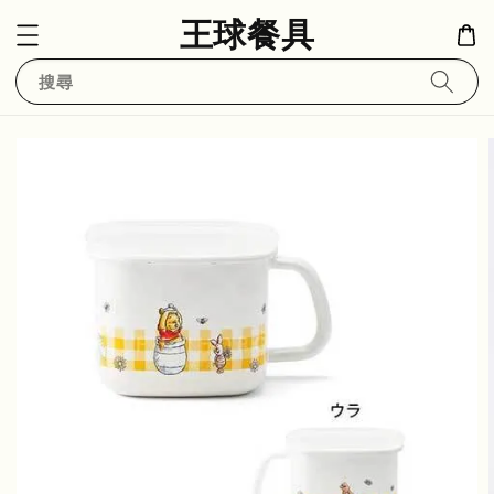
王球餐具
搜尋