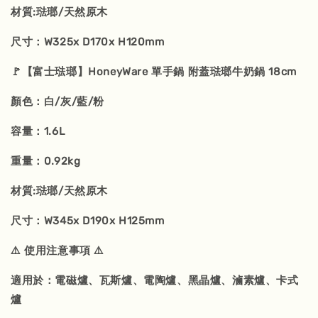
材質:琺瑯/天然原木
尺寸：W325x D170x H120mm
🚩【富士琺瑯】HoneyWare 單手鍋 附蓋琺瑯牛奶鍋 18cm
顏色：白/灰/藍/粉
容量：1.6L
重量：0.92kg
材質:琺瑯/天然原木
尺寸：W345x D190x H125mm
⚠️ 使用注意事項 ⚠️
適用於：電磁爐、瓦斯爐、電陶爐、黑晶爐、滷素爐、卡式
爐