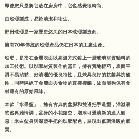
即使您只是將它放在廚房中，它也感覺很時尚。
由琺瑯製成，易於清潔和衛生。
野田琺瑯是一家歷史悠久的日本琺瑯製造商。
擁有70年傳統的琺瑯產品仍在日本的工廠生產。
琺瑯，是指在金屬表面以高溫方式鍍上一層玻璃材質釉料的
加工技術。以琺瑯材質製作的器皿，擁有質地輕巧，表面平
滑不易沾黏、好清理的優良特性，且兼具良好的抗菌與抗酸
性，同時隔絕了金屬面與食物的直接接觸，故而能夠保有食
材應有的原始風味。
本款「水果籃」，擁有古典的盆腳和雙邊把手造型，洋溢著
悠然典雅情調，盆身的小花鏤空，增添可愛清新的迷人氣
息；米白盆身與深藍手把的琺瑯配色，展現出低調溫暖的氣
質。