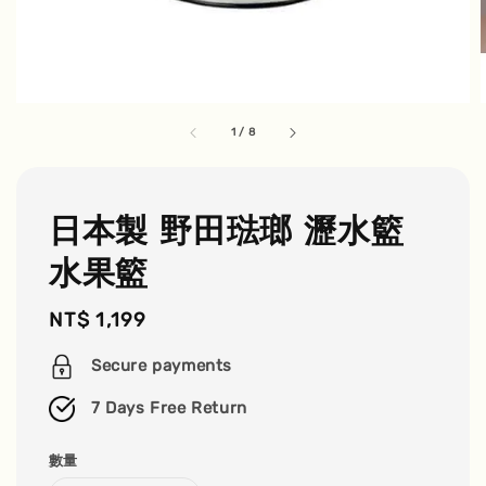
1
/
8
日本製 野田琺瑯 瀝水籃
水果籃
Regular
NT$ 1,199
price
Secure payments
7 Days Free Return
數量