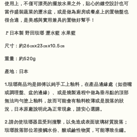
使用上，不僅可漂亮的擺放水果之外，貼心的鏤空設計也可
當作盛裝蔬菜的瀝水盆，或是做為廚房或餐桌上的置物盤也
很合適，是美感與實用兼具的置物好幫手！
🚩日本製 野田琺瑯 瀝水籃 水果籃
尺寸：約26㎝x23㎝x10.5㎝
重量：約520g
產地：日本
1.琺瑯商品均是師傅以純手工上釉料，在產品邊緣處（如壺嘴
或調理盤、盆的邊緣）、或是燒製過程中做為垂吊點的頂部
無法均勻塗上釉料，故而可能會有釉料較薄或是脫落的狀
況，日本原廠說明此為正常現象，請安心選購。
2.請勿使琺瑯器皿受到撞擊，以免造成表面玻璃材質脫落；
琺瑯脫落部位若接觸水份、酸或鹼性物質，可能導致生鏽。