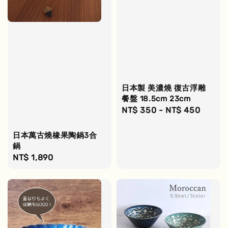
日本製 美濃燒 復古浮雕
餐盤 18.5cm 23cm
Regular
NT$ 350
-
NT$ 450
price
日本萬古燒橡果陶鍋3合
鍋
Regular
NT$ 1,890
price