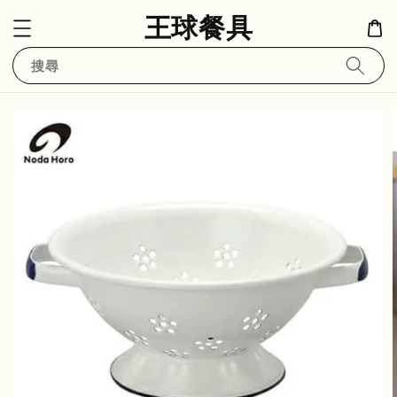
王球餐具
搜尋