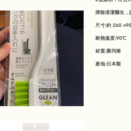
掃除清潔醫生，
尺寸:約 260 ×95
耐熱溫度:90℃
材質:聚丙烯
產地:日本製