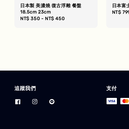
日本製 美濃燒 復古浮雕 餐盤
日本富士
18.5cm 23cm
Regula
NT$ 79
Regular
NT$ 350
-
NT$ 450
price
price
追蹤我們
支付