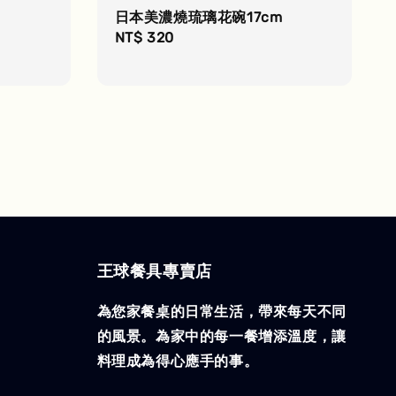
日本美濃燒琉璃花碗17cm
Regular
NT$ 320
price
王球餐具專賣店
為您家餐桌的日常生活，帶來每天不同
的風景。為家中的每一餐增添溫度，讓
料理成為得心應手的事。