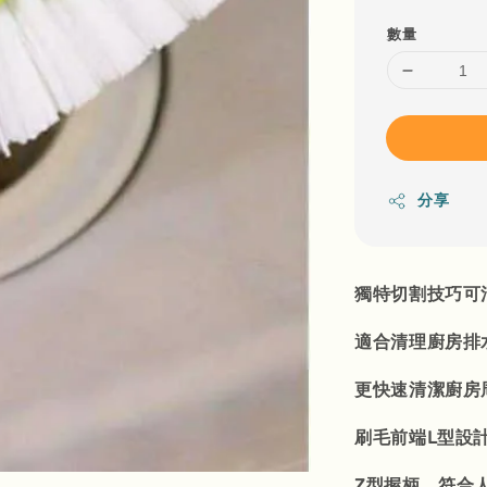
數量
分享
獨特切割技巧可
適合清理廚房排
更快速清潔廚房
刷毛前端L型設
Z型握柄，符合