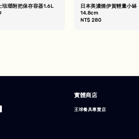
琺瑯附把保存容器1.6L
日本美濃燒伊賀輕量小缽
14.8cm
r
9
Regular
NT$ 280
price
實體商店
王球餐具專賣店