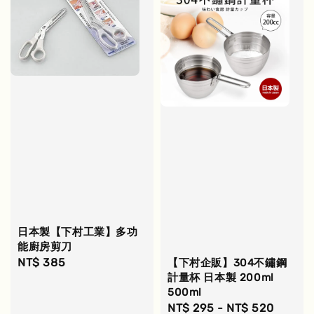
日本製【下村工業】多功
能廚房剪刀
Regular
NT$ 385
【下村企販】304不鏽鋼
計量杯 日本製 200ml
price
500ml
Regular
NT$ 295
-
NT$ 520