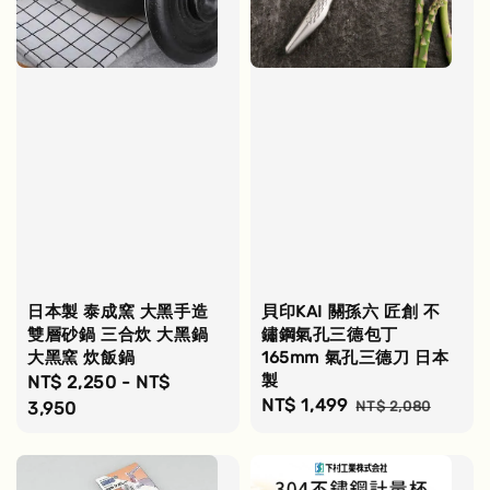
日本製 泰成窯 大黑手造
貝印KAI 關孫六 匠創 不
雙層砂鍋 三合炊 大黑鍋
鏽鋼氣孔三德包丁
大黑窯 炊飯鍋
165mm 氣孔三德刀 日本
製
Regular
NT$ 2,250
-
NT$
Sale
NT$ 1,499
Regular
price
3,950
NT$ 2,080
price
price