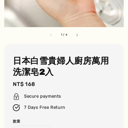
1
/
4
日本白雪貴婦人廚房萬用
洗潔皂2入
Regular
NT$ 168
price
Secure payments
7 Days Free Return
數量