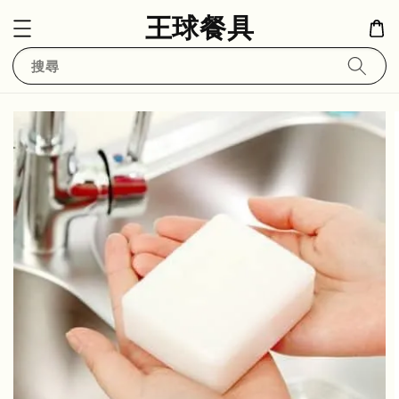
王球餐具
搜尋