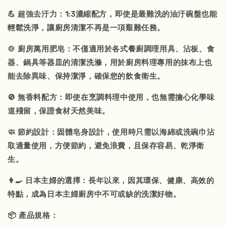
💪 超強去汙力：1:3濃縮配方，即使是最難洗的油汙碗盤也能
輕鬆洗淨，讓廚房清潔不再是一項艱難任務。
🍲 廚房萬用肥皂：不僅適用於各式餐廚調理用具、沾板、食
器、鍋具等器皿的清潔洗滌，用於廚房料理專用的抹布上也
能去除異味、保持潔淨，確保您的飲食衛生。
🚫 無香料配方：即使在烹調料理中使用，也無需擔心化學味
道殘留，保證食材天然美味。
🧼 節約設計：固體皂身設計，使用時只需以海綿或洗碗巾沾
取適量使用，方便節約，避免浪費，且保存容易、乾淨衛
生。
👩‍🍳 日本主婦的選擇：長年以來，因其環保、健康、高效的
特點，成為日本主婦廚房中不可或缺的洗潔好物。
📦 產品規格：