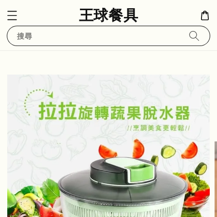
王球餐具
搜尋