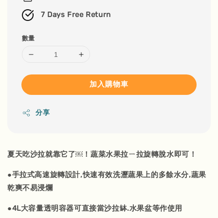
7 Days Free Return
數量
加入購物車
分享
夏天吃沙拉就靠它了￼！蔬菜水果拉ㄧ拉旋轉脫水即可！
●手拉式高速旋轉設計,快速有效洗瀝蔬果上的多餘水分,蔬果
乾爽不易浸爛
●4L大容量透明容器可直接當沙拉缽.水果盆等作使用