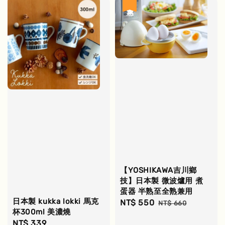
優惠
【YOSHIKAWA吉川鄉
技】日本製 微波爐用 煮
蛋器 半熟至全熟兼用
日本製 kukka lokki 馬克
Sale
NT$ 550
Regular
NT$ 660
杯300ml 美濃燒
price
price
Regular
NT$ 339