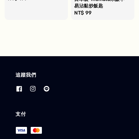
price
易沾黏炒飯匙
Regular
NT$ 99
price
追蹤我們
支付