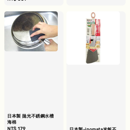
price
日本製 拋光不銹鋼水槽
海棉
Regular
NT$ 179
日本製-inomata米飯不