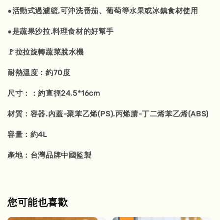
●活動式過濾籃,可沖洗番茄、葡萄等水果或冰鎮食材使用
●是蔬果沙拉.料理食材的好幫手
🚩拉拉旋轉蔬菜脫水機
耐熱溫度：約70度
尺寸：：約直徑24.5*16cm
材質：容器.內蓋-聚苯乙烯(PS).丙烯腈-丁二烯苯乙烯(ABS)
容量：約4L
產地：台灣品牌中國監製
您可能也喜歡