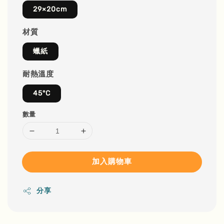
29×20cm
材質
蠟紙
耐熱溫度
45°C
數量
加入購物車
分享