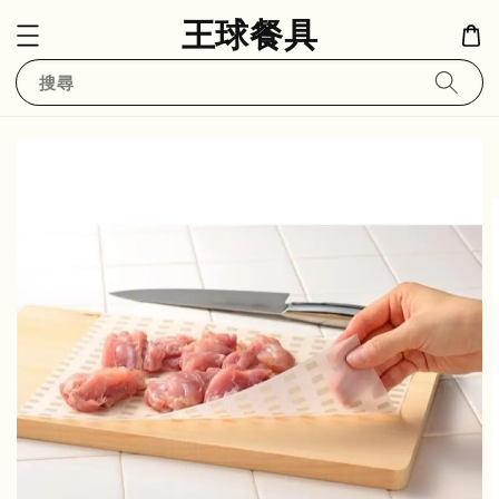
王球餐具
搜尋