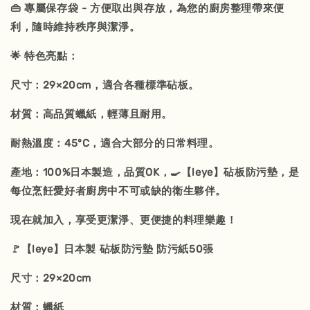
👜 專屬保存袋 - 方便取出與存放，為您的廚房整理帶來便
利，隨時維持秩序與潔淨。
🌟 特色亮點：
尺寸：29×20cm，適合各種標準砧板。
材質：高品質蠟紙，輕薄且耐用。
耐熱溫度：45°C，適合大部分的日常料理。
產地：100%日本製造，品質OK，🍳【leye】砧板防污墊，是
每位烹飪愛好者廚房中不可或缺的衛生夥伴。
現在就加入，享受更潔淨、更便捷的料理樂趣！
🚩【leye】日本製 砧板防污墊 防污紙50張
尺寸：29×20cm
材質：蠟紙