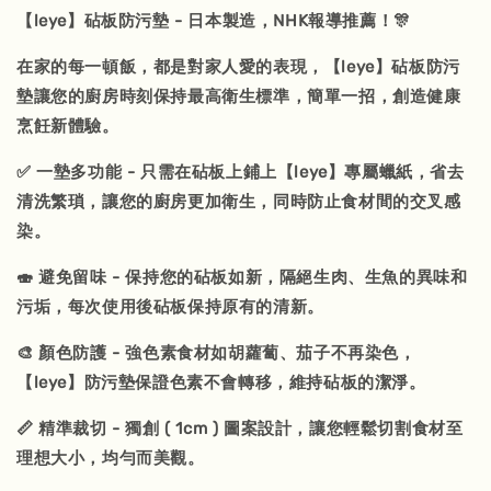
【leye】砧板防污墊 - 日本製造，NHK報導推薦！🎊
在家的每一頓飯，都是對家人愛的表現，【leye】砧板防污
墊讓您的廚房時刻保持最高衛生標準，簡單一招，創造健康
烹飪新體驗。
✅ 一墊多功能 - 只需在砧板上鋪上【leye】專屬蠟紙，省去
清洗繁瑣，讓您的廚房更加衛生，同時防止食材間的交叉感
染。
🍣 避免留味 - 保持您的砧板如新，隔絕生肉、生魚的異味和
污垢，每次使用後砧板保持原有的清新。
🎨 顏色防護 - 強色素食材如胡蘿蔔、茄子不再染色，
【leye】防污墊保證色素不會轉移，維持砧板的潔淨。
📏 精準裁切 - 獨創 ( 1cm ) 圖案設計，讓您輕鬆切割食材至
理想大小，均勻而美觀。