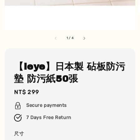
1
/
4
【leye】日本製 砧板防污
墊 防污紙50張
Regular
NT$ 299
price
Secure payments
7 Days Free Return
尺寸