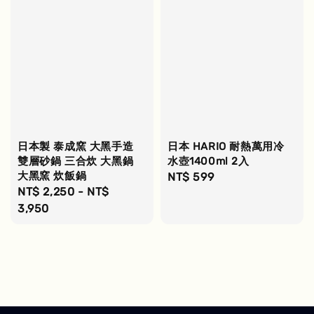
日本製 泰成窯 大黑手造
日本 HARIO 耐熱萬用冷
雙層砂鍋 三合炊 大黑鍋
水壺1400ml 2入
大黑窯 炊飯鍋
Regular
NT$ 599
Regular
NT$ 2,250
-
NT$
price
price
3,950